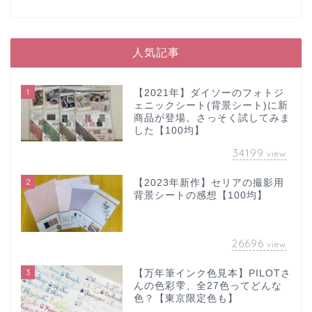
人気記事
1
【2021年】ダイソーのフォトジ
ェニックシート(背景シート)に新
商品が登場。さっそく試してみま
した【100均】
34199
view
2
【2023年新作】セリアの撮影用
背景シートの感想【100均】
26696
view
3
【万年筆インク色見本】PILOTさ
んの色彩雫、全27色ってどんな
色？【東京限定色も】