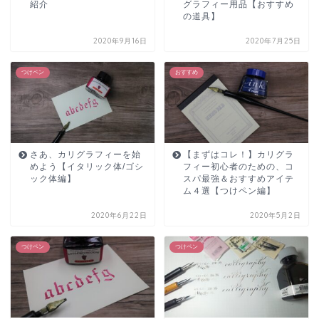
紹介
グラフィー用品【おすすめ
の道具】
2020年9月16日
2020年7月25日
つけペン
おすすめ
さあ、カリグラフィーを始
【まずはコレ！】カリグラ
めよう【イタリック体/ゴシ
フィー初心者のための、コ
ック体編】
スパ最強＆おすすめアイテ
ム４選【つけペン編】
2020年6月22日
2020年5月2日
つけペン
つけペン