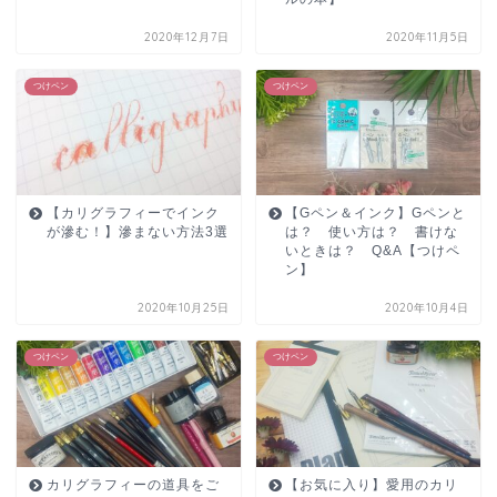
2020年12月7日
2020年11月5日
つけペン
つけペン
【カリグラフィーでインク
【Gペン＆インク】Gペンと
が滲む！】滲まない方法3選
は？ 使い方は？ 書けな
いときは？ Q&A【つけペ
ン】
2020年10月25日
2020年10月4日
つけペン
つけペン
カリグラフィーの道具をご
【お気に入り】愛用のカリ