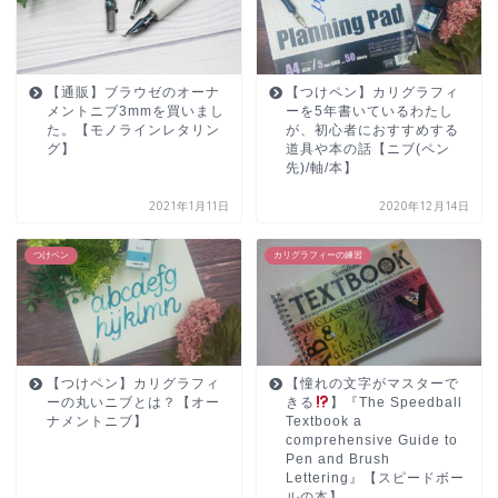
【通販】ブラウゼのオーナ
【つけペン】カリグラフィ
メントニブ3mmを買いまし
ーを5年書いているわたし
た。【モノラインレタリン
が、初心者におすすめする
グ】
道具や本の話【ニブ(ペン
先)/軸/本】
2021年1月11日
2020年12月14日
つけペン
カリグラフィーの練習
【つけペン】カリグラフィ
【憧れの文字がマスターで
ーの丸いニブとは？【オー
きる
】『The Speedball
ナメントニブ】
Textbook a
comprehensive Guide to
Pen and Brush
Lettering』【スピードボー
ルの本】