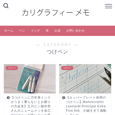
ホーム
ペン
インク
本
お店
お問い合わせ
― CATEGORY ―
つけペン
つけペン
つけペン
【つけペンに万年筆インク
【カッパープレート体用の
がうまく乗らないとお困り
つけペン】Manuscriptの
の方必見】立川ピン製作所
Leonardt Principal Extra
さんのニュームメッキ加工
Fine Nib が細すぎて感動
のつけペンが良いという件
しました