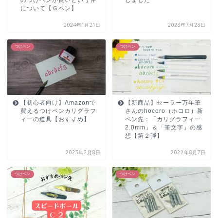
について【Ｇペン】
2024年1月21日
2023年7月23日
つけペン
つけペン
【初心者向け】Amazonで
【新商品】セーラー万年筆
買えるつけペンカリグラフ
さんのhocoro（ホコロ）新
ィーの道具【おすすめ】
ペン先：「カリグラフィー
2.0mm」＆「筆文字」の感
想【第２弾】
2023年2月8日
2022年8月7日
つけペン
つけペン