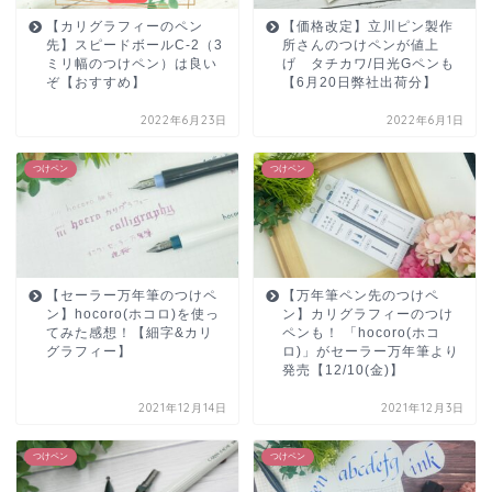
【カリグラフィーのペン
【価格改定】立川ピン製作
先】スピードボールC-2（3
所さんのつけペンが値上
ミリ幅のつけペン）は良い
げ タチカワ/日光Gペンも
ぞ【おすすめ】
【6月20日弊社出荷分】
2022年6月23日
2022年6月1日
つけペン
つけペン
【セーラー万年筆のつけペ
【万年筆ペン先のつけペ
ン】hocoro(ホコロ)を使っ
ン】カリグラフィーのつけ
てみた感想！【細字&カリ
ペンも！ 「hocoro(ホコ
グラフィー】
ロ)」がセーラー万年筆より
発売【12/10(金)】
2021年12月14日
2021年12月3日
つけペン
つけペン