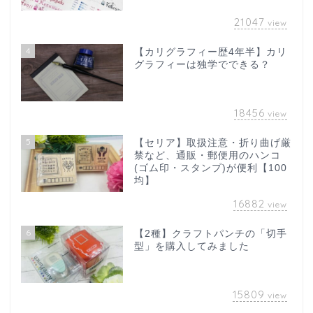
21047
view
4
【カリグラフィー歴4年半】カリ
グラフィーは独学でできる？
18456
view
5
【セリア】取扱注意・折り曲げ厳
禁など、通販・郵便用のハンコ
(ゴム印・スタンプ)が便利【100
均】
16882
view
6
【2種】クラフトパンチの「切手
型」を購入してみました
15809
view