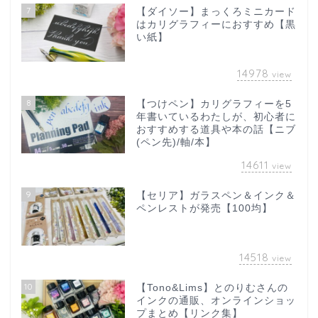
7
【ダイソー】まっくろミニカード
はカリグラフィーにおすすめ【黒
い紙】
14978
view
8
【つけペン】カリグラフィーを5
年書いているわたしが、初心者に
おすすめする道具や本の話【ニブ
(ペン先)/軸/本】
14611
view
9
【セリア】ガラスペン＆インク＆
ペンレストが発売【100均】
14518
view
10
【Tono&Lims】とのりむさんの
インクの通販、オンラインショッ
プまとめ【リンク集】