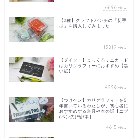
16896
view
6
【2種】クラフトパンチの「切手
型」を購入してみました
15819
view
7
【ダイソー】まっくろミニカード
はカリグラフィーにおすすめ【黒
い紙】
14996
view
8
【つけペン】カリグラフィーを5
年書いているわたしが、初心者に
おすすめする道具や本の話【ニブ
(ペン先)/軸/本】
14615
view