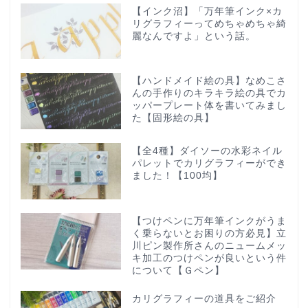
【インク沼】「万年筆インク×カ
リグラフィーってめちゃめちゃ綺
麗なんですよ」という話。
【ハンドメイド絵の具】なめこさ
んの手作りのキラキラ絵の具でカ
ッパープレート体を書いてみまし
た【固形絵の具】
【全4種】ダイソーの水彩ネイル
パレットでカリグラフィーができ
ました！【100均】
【つけペンに万年筆インクがうま
く乗らないとお困りの方必見】立
川ピン製作所さんのニュームメッ
キ加工のつけペンが良いという件
について【Ｇペン】
カリグラフィーの道具をご紹介