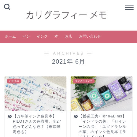
ホーム
ペン
インク
本
お店
お問い合わせ
― ARCHIVES ―
2021年 6月
おすすめ
ラメ入りインク
【万年筆インク色見本】
【哲磋工房×Tono&Lims】
PILOTさんの色彩雫、全27
「インドラの矢」「セイレ
色ってどんな色？【東京限
ーンの涙」「ユグドラシル
定色も】
の葉」のインク色見本【ラ
メ入りインク】