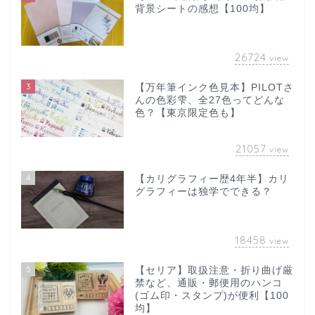
背景シートの感想【100均】
26724
view
3
【万年筆インク色見本】PILOTさ
んの色彩雫、全27色ってどんな
色？【東京限定色も】
21057
view
4
【カリグラフィー歴4年半】カリ
グラフィーは独学でできる？
18458
view
5
【セリア】取扱注意・折り曲げ厳
禁など、通販・郵便用のハンコ
(ゴム印・スタンプ)が便利【100
均】