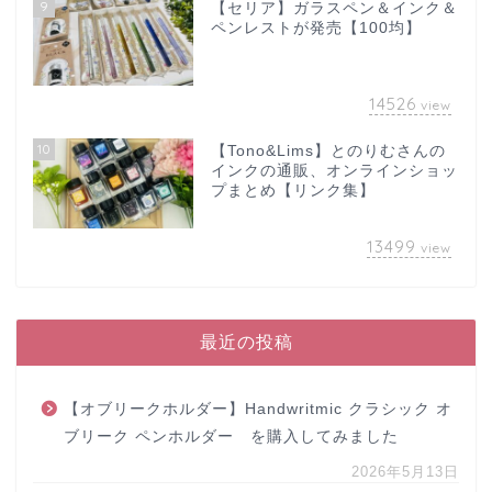
9
【セリア】ガラスペン＆インク＆
ペンレストが発売【100均】
14526
view
10
【Tono&Lims】とのりむさんの
インクの通販、オンラインショッ
プまとめ【リンク集】
13499
view
最近の投稿
【オブリークホルダー】Handwritmic クラシック オ
ブリーク ペンホルダー を購入してみました
2026年5月13日