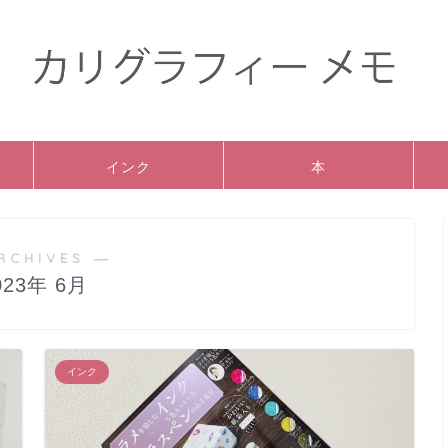
インク
本
RCHIVES ―
023年 6月
インク