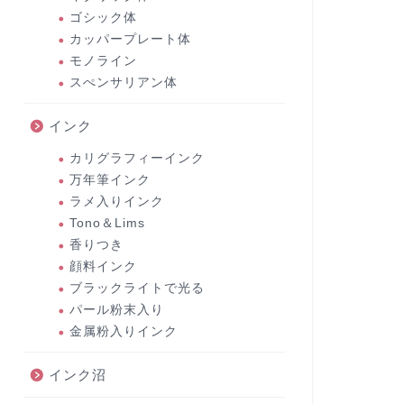
ゴシック体
カッパープレート体
モノライン
スぺンサリアン体
インク
カリグラフィーインク
万年筆インク
ラメ入りインク
Tono＆Lims
香りつき
顔料インク
ブラックライトで光る
パール粉末入り
金属粉入りインク
インク沼