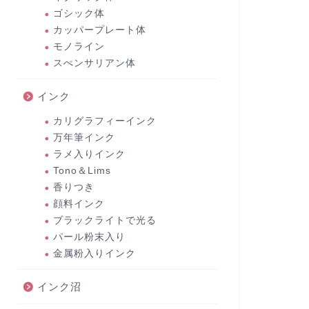
ゴシック体
カッパープレート体
モノライン
スぺンサリアン体
インク
カリグラフィーインク
万年筆インク
ラメ入りインク
Tono＆Lims
香りつき
顔料インク
ブラックライトで光る
パール粉末入り
金属粉入りインク
インク沼