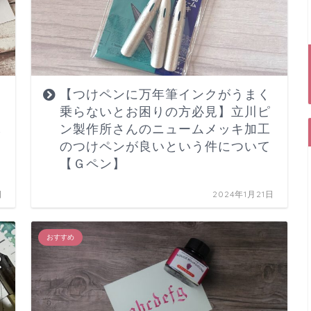
【つけペンに万年筆インクがうまく
乗らないとお困りの方必見】立川ピ
し
ン製作所さんのニュームメッキ加工
のつけペンが良いという件について
【Ｇペン】
日
2024年1月21日
おすすめ