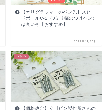
【カリグラフィーのペン先】スピー
リ
ドボールC-2（3ミリ幅のつけペン）
の
は良いぞ【おすすめ】
日
2022年6月23日
つけペン
リ
【価格改定】立川ピン製作所さんの