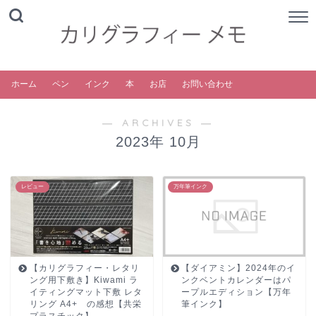
ホーム
ペン
インク
本
お店
お問い合わせ
― ARCHIVES ―
2023年 10月
レビュー
万年筆インク
【カリグラフィー・レタリ
【ダイアミン】2024年のイ
ング用下敷き】Kiwami ラ
ンクベントカレンダーはパ
イティングマット下敷 レタ
ープルエディション【万年
リング A4+ の感想【共栄
筆インク】
プラスチック】