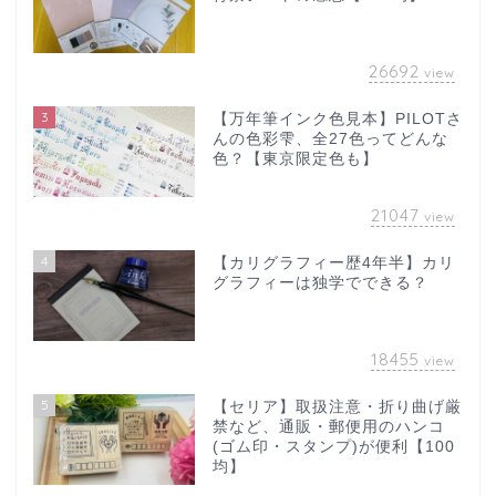
26692
view
3
【万年筆インク色見本】PILOTさ
んの色彩雫、全27色ってどんな
色？【東京限定色も】
21047
view
4
【カリグラフィー歴4年半】カリ
グラフィーは独学でできる？
18455
view
5
【セリア】取扱注意・折り曲げ厳
禁など、通販・郵便用のハンコ
(ゴム印・スタンプ)が便利【100
均】