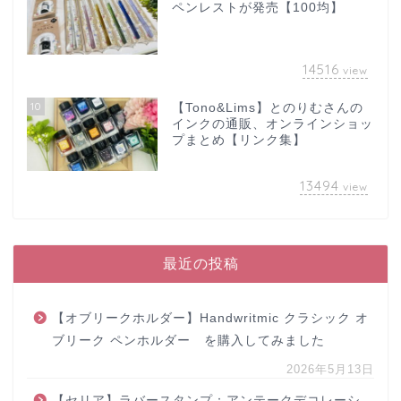
ペンレストが発売【100均】
14516
view
10
【Tono&Lims】とのりむさんの
インクの通販、オンラインショッ
プまとめ【リンク集】
13494
view
最近の投稿
【オブリークホルダー】Handwritmic クラシック オ
ブリーク ペンホルダー を購入してみました
2026年5月13日
【セリア】ラバースタンプ：アンテークデコレーシ