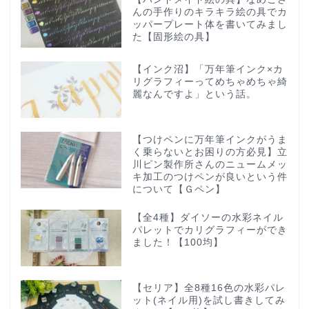
んの手作りのキラキラ絵の具でカ
ッパープレート体を書いてみまし
た【固形絵の具】
【インク沼】「万年筆インク×カ
リグラフィーってめちゃめちゃ綺
麗なんですよ」という話。
【つけペンに万年筆インクがうま
く乗らないとお困りの方必見】立
川ピン製作所さんのニュームメッ
キ加工のつけペンが良いという件
について【Ｇペン】
【全4種】ダイソーの水彩ネイル
パレットでカリグラフィーができ
ました！【100均】
【セリア】全8種16色の水彩パレ
ット(ネイル用)を試し書きしてみ