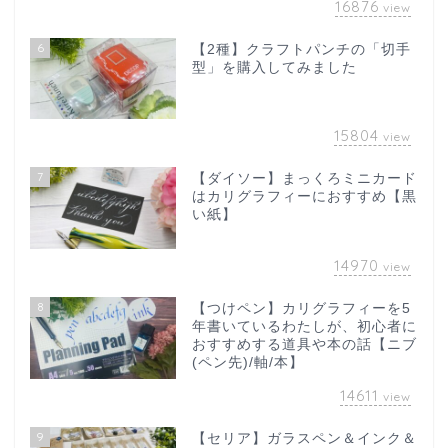
16876
view
6
【2種】クラフトパンチの「切手
型」を購入してみました
15804
view
7
【ダイソー】まっくろミニカード
はカリグラフィーにおすすめ【黒
い紙】
14970
view
8
【つけペン】カリグラフィーを5
年書いているわたしが、初心者に
おすすめする道具や本の話【ニブ
(ペン先)/軸/本】
14611
view
9
【セリア】ガラスペン＆インク＆