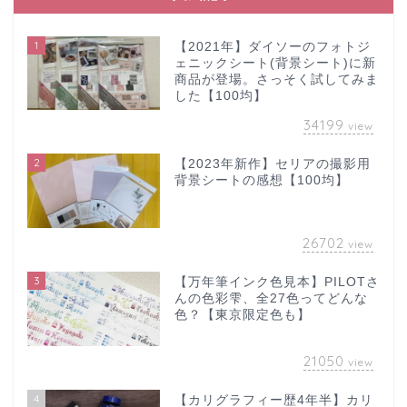
1
【2021年】ダイソーのフォトジ
ェニックシート(背景シート)に新
商品が登場。さっそく試してみま
した【100均】
34199
view
2
【2023年新作】セリアの撮影用
背景シートの感想【100均】
26702
view
3
【万年筆インク色見本】PILOTさ
んの色彩雫、全27色ってどんな
色？【東京限定色も】
21050
view
4
【カリグラフィー歴4年半】カリ