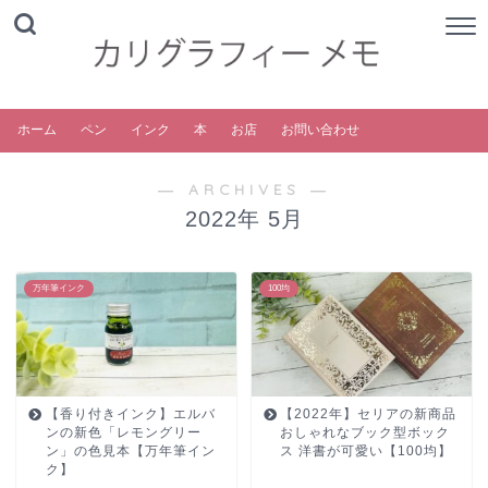
ホーム
ペン
インク
本
お店
お問い合わせ
― ARCHIVES ―
2022年 5月
万年筆インク
100均
【香り付きインク】エルバ
【2022年】セリアの新商品
ンの新色「レモングリー
おしゃれなブック型ボック
ン」の色見本【万年筆イン
ス 洋書が可愛い【100均】
ク】