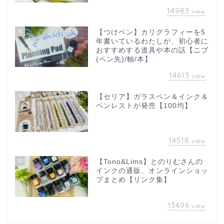
14983
view
8
【つけペン】カリグラフィーを5
年書いているわたしが、初心者に
おすすめする道具や本の話【ニブ
(ペン先)/軸/本】
14613
view
9
【セリア】ガラスペン＆インク＆
ペンレストが発売【100均】
14518
view
10
【Tono&Lims】とのりむさんの
インクの通販、オンラインショッ
プまとめ【リンク集】
13496
view