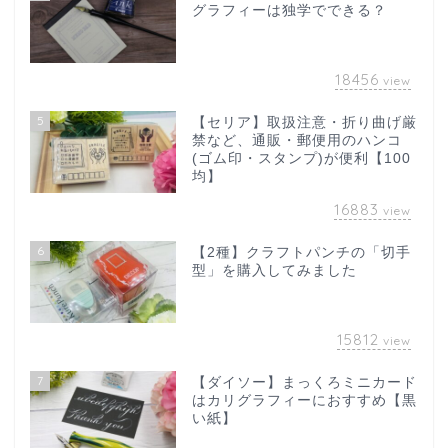
グラフィーは独学でできる？
18456
view
5
【セリア】取扱注意・折り曲げ厳
禁など、通販・郵便用のハンコ
(ゴム印・スタンプ)が便利【100
均】
16883
view
6
【2種】クラフトパンチの「切手
型」を購入してみました
15812
view
7
【ダイソー】まっくろミニカード
はカリグラフィーにおすすめ【黒
い紙】