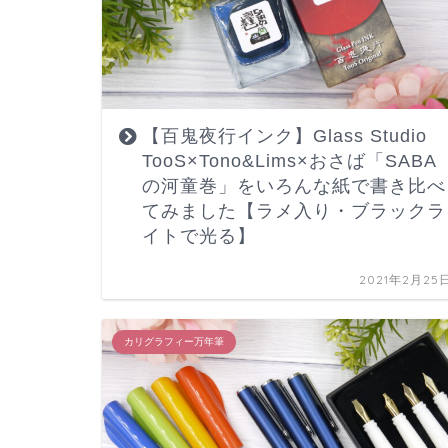
【百鬼夜行インク】Glass Studio
TooS×Tono&Lims×おさば「SABA
の河童巻」をいろんな紙で書き比べ
てみました【ラメ入り・ブラックラ
イトで光る】
2021年2月25
カリグラフィー万年筆