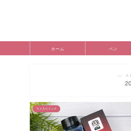
ホーム
ペン
― A
2
ラメ入りインク