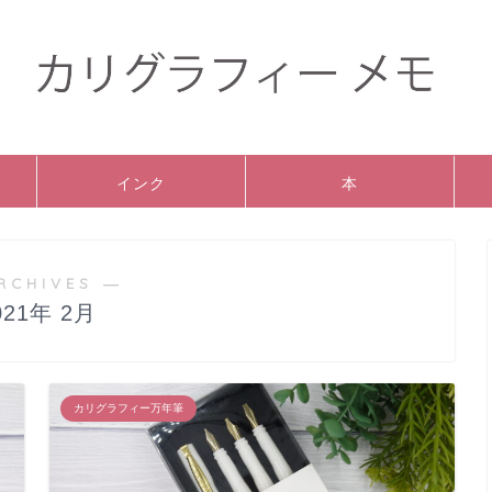
インク
本
RCHIVES ―
021年 2月
カリグラフィー万年筆