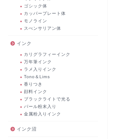
ゴシック体
カッパープレート体
モノライン
スぺンサリアン体
インク
カリグラフィーインク
万年筆インク
ラメ入りインク
Tono＆Lims
香りつき
顔料インク
ブラックライトで光る
パール粉末入り
金属粉入りインク
インク沼