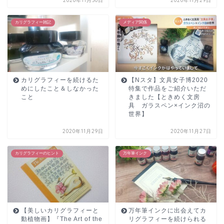
2020年11月30日
2020年11月29日
カリグラフィー雑記
メディア関係
カリグラフィーを続けるた
【Nスタ】文具女子博2020
めにしたこと＆しなかった
特集で作品をご紹介いただ
こと
きました【ときめく文房
具 ガラスペン×インク沼の
世界】
2020年11月29日
2020年11月27日
カリグラフィーのヒント
万年筆インク
【美しいカリグラフィーと
万年筆インクに出会えてカ
動植物画】『The Art of the
リグラフィーを続けられる