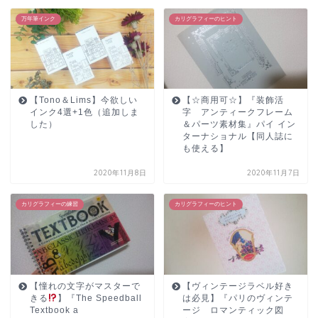
万年筆インク
カリグラフィーのヒント
【Tono＆Lims】今欲しい
【☆商用可☆】『装飾活
インク4選+1色（追加しま
字 アンティークフレーム
した）
＆パーツ素材集』パイ イン
ターナショナル【同人誌に
も使える】
2020年11月8日
2020年11月7日
カリグラフィーの練習
カリグラフィーのヒント
【憧れの文字がマスターで
【ヴィンテージラベル好き
きる
】『The Speedball
は必見】『パリのヴィンテ
Textbook a
ージ ロマンティック図