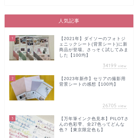
人気記事
1
【2021年】ダイソーのフォトジ
ェニックシート(背景シート)に新
商品が登場。さっそく試してみま
した【100均】
34199
view
2
【2023年新作】セリアの撮影用
背景シートの感想【100均】
26705
view
3
【万年筆インク色見本】PILOTさ
んの色彩雫、全27色ってどんな
色？【東京限定色も】