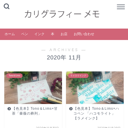
ホーム
ペン
インク
本
お店
お問い合わせ
― ARCHIVES ―
2020年 11月
Tono＆Lims
ラメ入りインク
【色見本】Tono＆Lims×甘
【色見本】Tono＆Lims×ハ
茶「薔薇の葬列」
コペン 「ハコモライト」
【ラメインク】