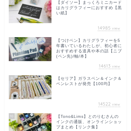
7
【ダイソー】まっくろミニカード
はカリグラフィーにおすすめ【黒
い紙】
14985
view
8
【つけペン】カリグラフィーを5
年書いているわたしが、初心者に
おすすめする道具や本の話【ニブ
(ペン先)/軸/本】
14613
view
9
【セリア】ガラスペン＆インク＆
ペンレストが発売【100均】
14522
view
10
【Tono&Lims】とのりむさんの
インクの通販、オンラインショッ
プまとめ【リンク集】