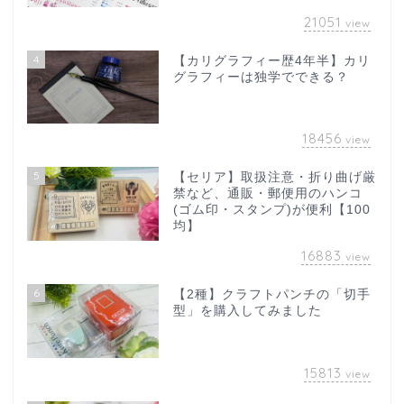
21051
view
4
【カリグラフィー歴4年半】カリ
グラフィーは独学でできる？
18456
view
5
【セリア】取扱注意・折り曲げ厳
禁など、通販・郵便用のハンコ
(ゴム印・スタンプ)が便利【100
均】
16883
view
6
【2種】クラフトパンチの「切手
型」を購入してみました
15813
view