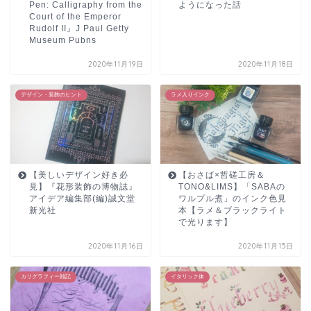
Pen: Calligraphy from the
ようになった話
Court of the Emperor
Rudolf II』J Paul Getty
Museum Pubns
2020年11月19日
2020年11月18日
デザイン・装飾のヒント
ラメ入りインク
【美しいデザイン好き必
【おさば×哲磋工房＆
見】『花形装飾の博物誌』
TONO&LIMS】「SABAの
アイデア編集部(編)誠文堂
ワルプル煮」のインク色見
新光社
本【ラメ＆ブラックライト
で光ります】
2020年11月16日
2020年11月15日
カリグラフィー雑記
イタリック体