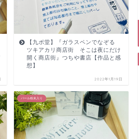
【九ポ堂】『ガラスペンでなぞる
フ
ツキアカリ商店街 そこは夜にだけ
メ
開く商店街』つちや書店【作品と感
想】
日
2022年1月19日
パール粉末入り