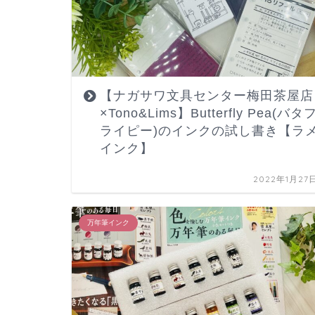
【ナガサワ文具センター梅田茶屋店
×Tono&Lims】Butterfly Pea(バタ
ライピー)のインクの試し書き【ラ
インク】
2022年1月27
万年筆インク