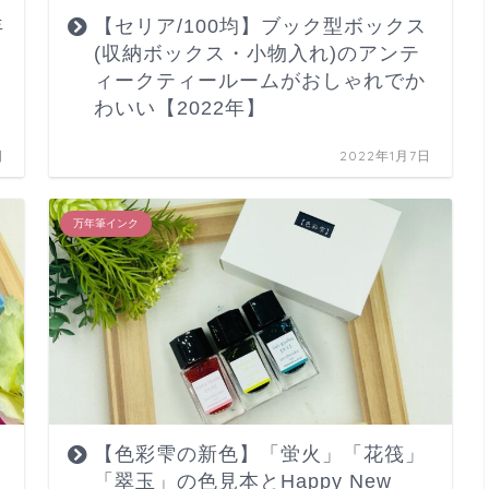
年
【セリア/100均】ブック型ボックス
(収納ボックス・小物入れ)のアンテ
ィークティールームがおしゃれでか
わいい【2022年】
日
2022年1月7日
万年筆インク
【色彩雫の新色】「蛍火」「花筏」
「翠玉」の色見本とHappy New