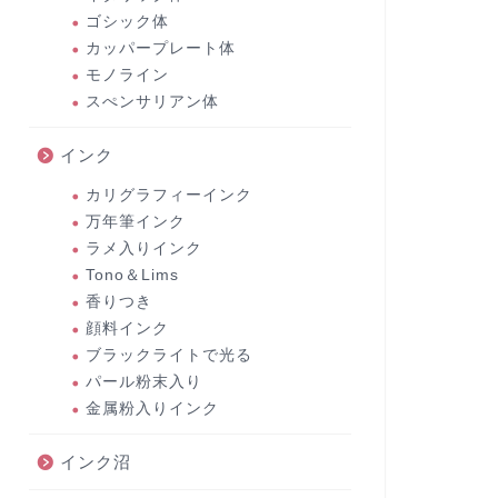
ゴシック体
カッパープレート体
モノライン
スぺンサリアン体
インク
カリグラフィーインク
万年筆インク
ラメ入りインク
Tono＆Lims
香りつき
顔料インク
ブラックライトで光る
パール粉末入り
金属粉入りインク
インク沼