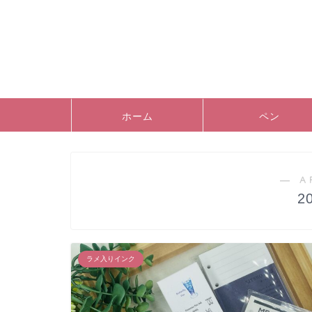
ホーム
ペン
― A
2
ラメ入りインク