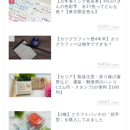
3
【万年筆インク色見本】PILOTさ
んの色彩雫、全27色ってどんな
色？【東京限定色も】
21051
view
4
【カリグラフィー歴4年半】カリ
グラフィーは独学でできる？
18456
view
5
【セリア】取扱注意・折り曲げ厳
禁など、通販・郵便用のハンコ
(ゴム印・スタンプ)が便利【100
均】
16883
view
6
【2種】クラフトパンチの「切手
型」を購入してみました