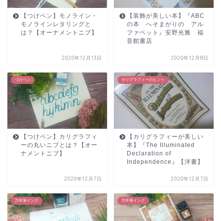
【つけペン】モノライン・
【装飾が美しい本】『ABC
モノラインレタリングと
の本 へそまがりの アル
は？【オーナメントニブ】
ファベット』安野光雅 福
音館書店
2020年12月13日
2020年12月8日
つけペン
カリグラフィーのヒント
【つけペン】カリグラフィ
【カリグラフィーが美しい
ーの丸いニブとは？【オー
本】『The Illuminated
ナメントニブ】
Declaration of
Independence』【洋書】
2020年12月7日
2020年12月7日
万年筆インク
万年筆インク