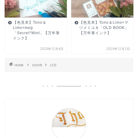
【色見本】Tono＆
【色見本】Tono＆Lims×マ
Lims×meg
ヅメミユキ「OLD BOOK」
「Secret*Mint」【万年筆
【万年筆インク】
インク】
2020年12月4日
2020年12月2日
HOME
2020年
12月