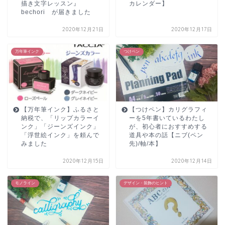
描き文字レッスン』
カレンダー】
bechori が届きました
2020年12月21日
2020年12月17日
万年筆インク
つけペン
【万年筆インク】ふるさと
【つけペン】カリグラフィ
納税で、「リップカラーイ
ーを5年書いているわたし
ンク」「ジーンズインク」
が、初心者におすすめする
「浮世絵インク」を頼んで
道具や本の話【ニブ(ペン
みました
先)/軸/本】
2020年12月15日
2020年12月14日
モノライン
デザイン・装飾のヒント