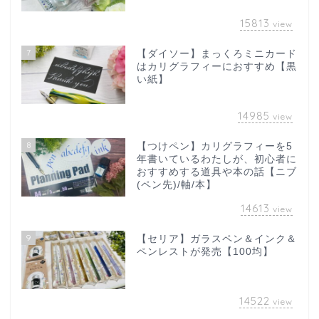
15813
view
7
【ダイソー】まっくろミニカード
はカリグラフィーにおすすめ【黒
い紙】
14985
view
8
【つけペン】カリグラフィーを5
年書いているわたしが、初心者に
おすすめする道具や本の話【ニブ
(ペン先)/軸/本】
14613
view
9
【セリア】ガラスペン＆インク＆
ペンレストが発売【100均】
14522
view