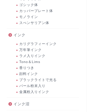
ゴシック体
カッパープレート体
モノライン
スぺンサリアン体
インク
カリグラフィーインク
万年筆インク
ラメ入りインク
Tono＆Lims
香りつき
顔料インク
ブラックライトで光る
パール粉末入り
金属粉入りインク
インク沼