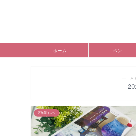
ホーム
ペン
― A
2
万年筆インク