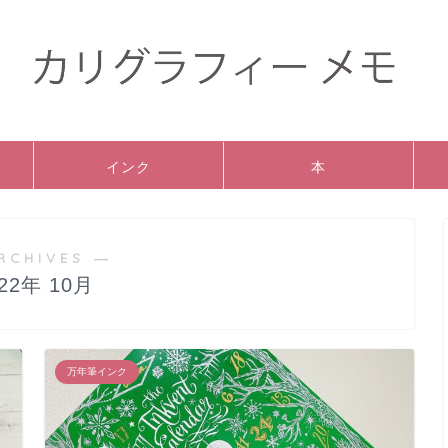
インク
本
RCHIVES ―
022年 10月
万年筆インク