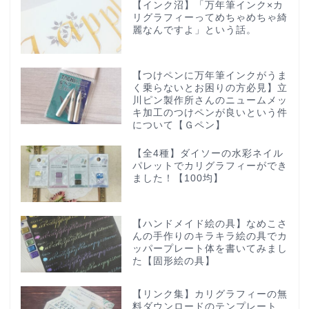
【インク沼】「万年筆インク×カ
リグラフィーってめちゃめちゃ綺
麗なんですよ」という話。
【つけペンに万年筆インクがうま
く乗らないとお困りの方必見】立
川ピン製作所さんのニュームメッ
キ加工のつけペンが良いという件
について【Ｇペン】
【全4種】ダイソーの水彩ネイル
パレットでカリグラフィーができ
ました！【100均】
【ハンドメイド絵の具】なめこさ
んの手作りのキラキラ絵の具でカ
ッパープレート体を書いてみまし
た【固形絵の具】
【リンク集】カリグラフィーの無
料ダウンロードのテンプレート