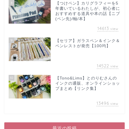
8
【つけペン】カリグラフィーを5
年書いているわたしが、初心者に
おすすめする道具や本の話【ニブ
(ペン先)/軸/本】
14613
view
9
【セリア】ガラスペン＆インク＆
ペンレストが発売【100均】
14522
view
10
【Tono&Lims】とのりむさんの
インクの通販、オンラインショッ
プまとめ【リンク集】
13496
view
最近の投稿