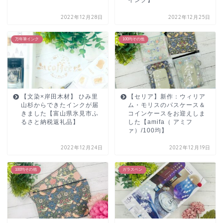
2022年12月28日
2022年12月25日
万年筆インク
100均その他
【文染×岸田木材】 ひみ里
【セリア】新作：ウィリア
山杉からできたインクが届
ム・モリスのパスケース＆
きました【富山県氷見市ふ
コインケースをお迎えしま
るさと納税返礼品】
した【amifa（ アミフ
ァ）/100均】
2022年12月24日
2022年12月19日
100均その他
ガラスペン