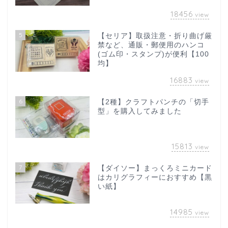
18456
view
5
【セリア】取扱注意・折り曲げ厳
禁など、通販・郵便用のハンコ
(ゴム印・スタンプ)が便利【100
均】
16883
view
6
【2種】クラフトパンチの「切手
型」を購入してみました
15813
view
7
【ダイソー】まっくろミニカード
はカリグラフィーにおすすめ【黒
い紙】
14985
view