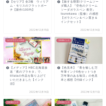
【セリア】全2種 ウィリア
【旅する喫茶/クリームソー
ム・モリスのフラットポー
ダ職人】『空色のクリーム
チ【新作/100均】
ソーダガラスペン 夜空』
tsunekawa（監修）の感想
【ガラスペン＆ペン置き＆
インクセット】
2022年12月15日
2022年12月14日
カリグラフィー作品
万年筆インク
【メディア】HBC北海道放
【色見本】『青を愉しむ万
送「夜のブラキタ」で、
年筆インク6色セットつき
tillataの作品を取り上げて
万年筆のある毎日』の色見
いただきました【インク
本と感想【付録インク】
沼】
2022年12月14日
2022年12月11日
万年筆インク
万年筆インク