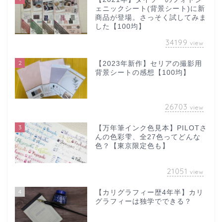
ェニックシート(背景シート)に新
商品が登場。さっそく試してみま
した【100均】
34199
view
2
【2023年新作】セリアの撮影用
背景シートの感想【100均】
26703
view
3
【万年筆インク色見本】PILOTさ
んの色彩雫、全27色ってどんな
色？【東京限定色も】
21051
view
4
【カリグラフィー歴4年半】カリ
グラフィーは独学でできる？