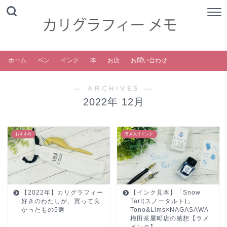
ホーム
ペン
インク
本
お店
お問い合わせ
― ARCHIVES ―
2022年 12月
おすすめ
ラメ入りインク
【2022年】カリグラフィー
【インク見本】「Snow
好きのわたしが、買って良
Tart(スノータルト)」
かったもの5選
Tono&Lims×NAGASAWA
梅田茶屋町店の感想【ラメ
インク】