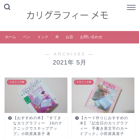
ホーム
ペン
インク
本
お店
お問い合わせ
― ARCHIVES ―
2021年 5月
イタリック体
イタリック体
【おすすめの本】『すてき
【カード作りにおすすめの
なカリグラフィー 16のテ
本】『記念日のカリグラフ
クニックでステップアッ
ィー 手書き英文字のカー
プ』小田原真喜子 著
ドブック』小田原真喜子