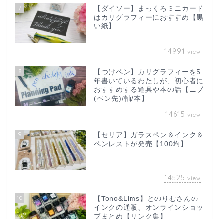
7
【ダイソー】まっくろミニカード
はカリグラフィーにおすすめ【黒
い紙】
14991
view
8
【つけペン】カリグラフィーを5
年書いているわたしが、初心者に
おすすめする道具や本の話【ニブ
(ペン先)/軸/本】
14615
view
9
【セリア】ガラスペン＆インク＆
ペンレストが発売【100均】
14525
view
10
【Tono&Lims】とのりむさんの
インクの通販、オンラインショッ
プまとめ【リンク集】