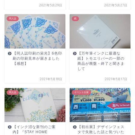
2021年5月29日
2021年5月27日
同人誌
紙
【同人誌印刷の栄光】6色印
【万年筆インクに最適な
刷の印刷見本が届きました
紙】トモエリバーの一部の
【感想】
商品が廃盤・終了と聞きま
して
2021年5月18日
2021年5月17日
同人誌
イベント出展
【インク沼な新刊のご案
【初出展】デザインフェス
内】『STAY HOME
タで失敗した話と気づいた