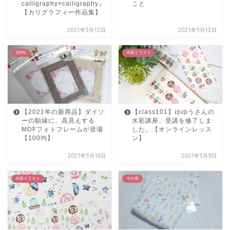
calligraphy×calligraphy』
こと
【カリグラフィー作品集】
2021年5月12日
2021年5月12日
100均
水彩イラスト
【2021年の新商品】ダイソ
【class101】ゆゆうさんの
ーの額縁に、高見えする
水彩講座、受講を修了しま
MDFフォトフレームが登場
した。【オンラインレッス
【100均】
ン】
2021年5月10日
2021年5月5日
水彩イラスト
その他