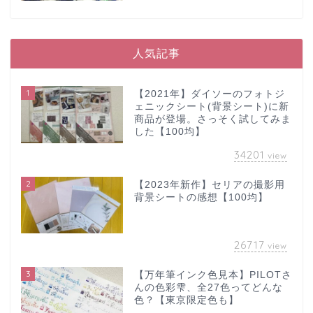
人気記事
1
【2021年】ダイソーのフォトジ
ェニックシート(背景シート)に新
商品が登場。さっそく試してみま
した【100均】
34201
view
2
【2023年新作】セリアの撮影用
背景シートの感想【100均】
26717
view
3
【万年筆インク色見本】PILOTさ
んの色彩雫、全27色ってどんな
色？【東京限定色も】