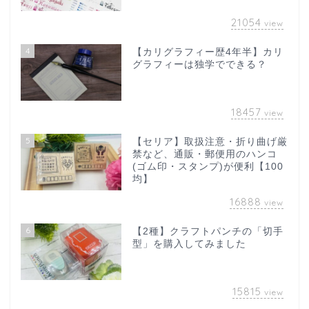
21054
view
4
【カリグラフィー歴4年半】カリ
グラフィーは独学でできる？
18457
view
5
【セリア】取扱注意・折り曲げ厳
禁など、通販・郵便用のハンコ
(ゴム印・スタンプ)が便利【100
均】
16888
view
6
【2種】クラフトパンチの「切手
型」を購入してみました
15815
view