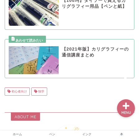
【100均】ダイソーで買えるカ
リグラフィー用品【ペンと紙】
ホーム
ペン
【2021年版】カリグラフィーの
通信講座まとめ
インク
本
初心者向け
独学
MENU
ABOUT ME
ホーム
ペン
インク
本