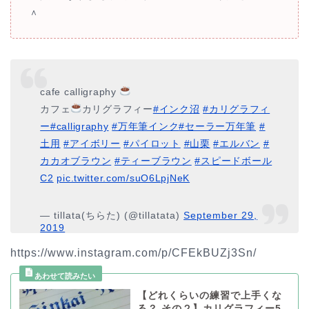
＾
cafe calligraphy
カフェ
カリグラフィー
#インク沼
#カリグラフィ
ー
#calligraphy
#万年筆インク
#セーラー万年筆
#
土用
#アイボリー
#パイロット
#山栗
#エルバン
#
カカオブラウン
#ティーブラウン
#スピードボール
C2
pic.twitter.com/suO6LpjNeK
— tillata(ちらた) (@tillatata)
September 29,
2019
https://www.instagram.com/p/CFEkBUZj3Sn/
【どれくらいの練習で上手くな
る？ その２】カリグラフィー5