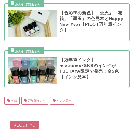
【色彩雫の新色】「蛍火」「花
筏」「翠玉」の色見本とHappy
New Year【PILOT万年筆イン
ク】
【万年筆インク】
mizutama×SKBのインクが
TSUTAYA限定で発売：全5色
【インク見本】
付録
万年筆インク
インク見本
ABOUT ME