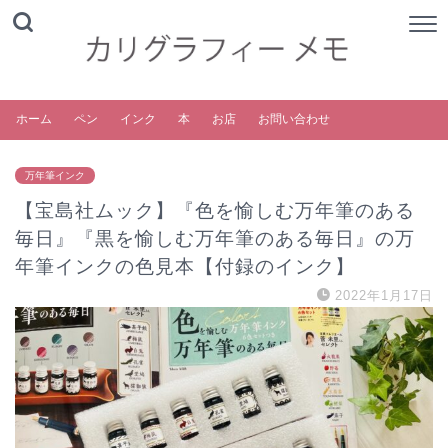
ホーム
ペン
インク
本
お店
お問い合わせ
万年筆インク
【宝島社ムック】『色を愉しむ万年筆のある
毎日』『黒を愉しむ万年筆のある毎日』の万
年筆インクの色見本【付録のインク】
2022年1月17日