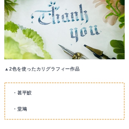
▲
2色を使ったカリグラフィー作品
・甚平鮫
・堂鳩