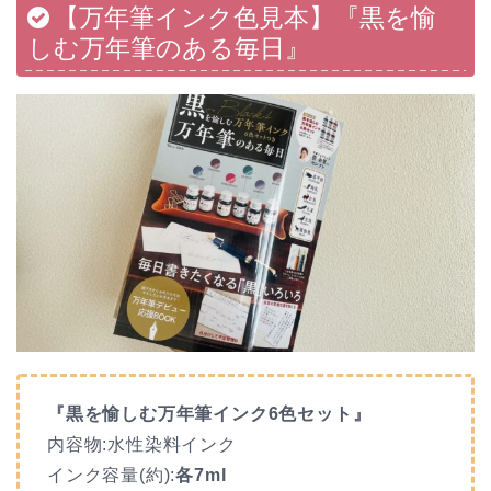
【万年筆インク色見本】『黒を愉
しむ万年筆のある毎日』
『黒を愉しむ万年筆インク6色セット』
内容物:水性染料インク
インク容量(約):
各7ml