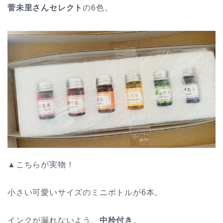
菅未里さんセレクト
の6色。
▲こちらが実物！
小さい可愛いサイズのミニボトルが6本。
インクが漏れないよう、
中栓付き
。