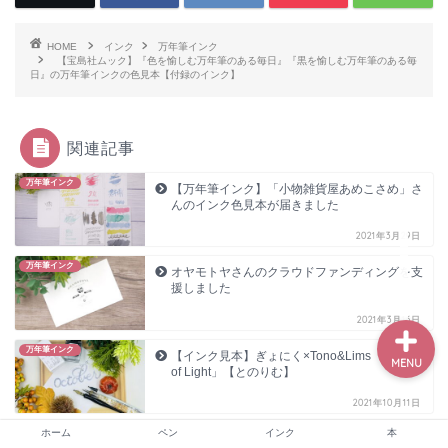
HOME
インク
万年筆インク
【宝島社ムック】『色を愉しむ万年筆のある毎日』『黒を愉しむ万年筆のある毎
日』の万年筆インクの色見本【付録のインク】
ホーム
ペン
関連記事
万年筆インク
【万年筆インク】「小物雑貨屋あめこさめ」さ
インク
んのインク色見本が届きました
2021年3月29日
本
万年筆インク
オヤモトヤさんのクラウドファンディングを支
援しました
2021年3月16日
万年筆インク
【インク見本】ぎょにく×Tono&Lims「Rays
MENU
of Light」【とのりむ】
2021年10月11日
ホーム
ペン
インク
本
万年筆インク
【アデリアレトロ】「花の輪ペールブルー」の