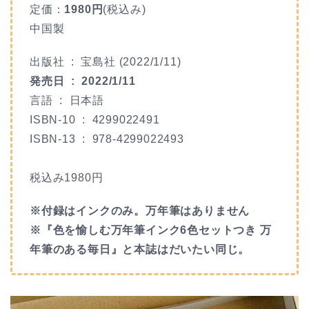
定価：
1980円
(税込み)
中国製
出版社 ‏ : ‎
宝島社 (2022/1/11)
発売日 ‏ : ‎
2022/1/11
言語 ‏ : ‎
日本語
ISBN-10 ‏ : ‎
4299022491
ISBN-13 ‏ : ‎
978-4299022493
税込み1980円
※付録はインクのみ。万年筆はありません
※『色を愉しむ万年筆インク6色セットつき 万
年筆のある毎日』と本誌はだいたい同じ。