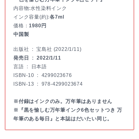
内容物:水性染料インク
インク容量(約):
各7ml
価格：
1980円
中国製
出版社 ‏ : ‎
宝島社 (2022/1/11)
発売日 ‏ : ‎
2022/1/11
言語 ‏ : ‎
日本語
ISBN-10 ‏ : ‎
4299023676
ISBN-13 ‏ : ‎
978-4299023674
※付録はインクのみ。万年筆はありません
※『黒を愉しむ万年筆インク6色セットつき 万
年筆のある毎日』と本誌はだいたい同じ。