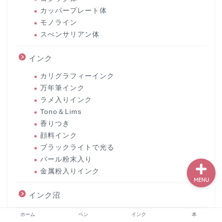
カッパープレート体
モノライン
スぺンサリアン体
ホーム
インク
ペン
カリグラフィーインク
万年筆インク
インク
ラメ入りインク
Tono＆Lims
本
香りつき
顔料インク
ブラックライトで光る
パール粉末入り
金属粉入りインク
MENU
インク沼
ホーム
ペン
インク
本
絵の具