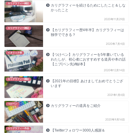
カリグラフィー雑記
カリグラフィーを続けるためにしたこと＆しな
かったこと
2020年11月29日
カリグラフィー雑記
【カリグラフィー歴4年半】カリグラフィーは
独学でできる？
2020年7月4日
イタリック体
【つけペン】カリグラフィーを5年書いている
わたしが、初心者におすすめする道具や本の話
【ニブ(ペン先)/軸/本】
2020年12月14日
カリグラフィー雑記
【2021年の目標】あけましておめでとうござ
います
2021年1月6日
つけペン
カリグラフィーの道具をご紹介
2020年9月16日
カリグラフィー作品
【Twitterフォロワー3000人感謝＆