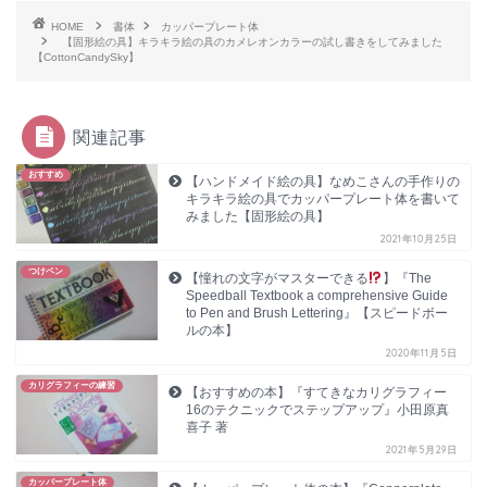
HOME
書体
カッパープレート体
【固形絵の具】キラキラ絵の具のカメレオンカラーの試し書きをしてみました
【CottonCandySky】
関連記事
おすすめ
【ハンドメイド絵の具】なめこさんの手作りの
キラキラ絵の具でカッパープレート体を書いて
みました【固形絵の具】
2021年10月25日
つけペン
【憧れの文字がマスターできる
】『The
Speedball Textbook a comprehensive Guide
to Pen and Brush Lettering』【スピードボー
ルの本】
2020年11月5日
カリグラフィーの練習
【おすすめの本】『すてきなカリグラフィー
16のテクニックでステップアップ』小田原真
喜子 著
2021年5月29日
カッパープレート体