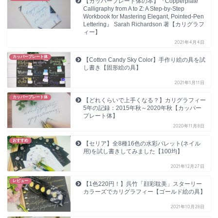
【カッパープレート体の本】『Copperplate
Calligraphy from A to Z: A Step-by-Step
Workbook for Mastering Elegant, Pointed-Pen
Lettering』 Sarah Richardson 著【カリグラフ
ィー】
2021年4月4日
カッパープレート体
【Cotton Candy Sky Color】手作り絵の具を試
し書き【固形絵の具】
2021年1月11日
カッパープレート体
【どれくらいで上手くなる？】カリグラフィー
5年の記録：2015年秋～2020年秋【カッパー
プレート体】
2020年11月8日
おすすめ
【セリア】全8種16色の水彩パレット(ネイル
用)を試し書きしてみました【100均】
2021年12月27日
レビュー
【1色220円！】呉竹「顔彩耽美」スターリー
カラーズでカリグラフィー【ゴールド絵の具】
2021年10月28日