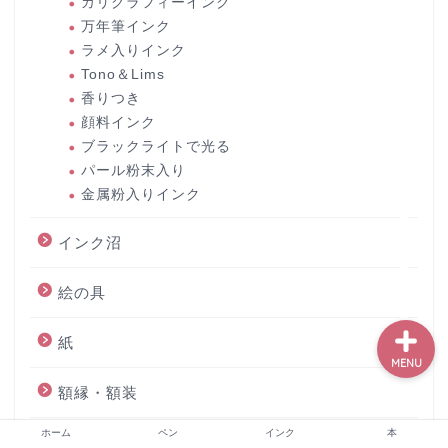
カリグラフィーインク
万年筆インク
ラメ入りインク
Tono＆Lims
ホーム
香りつき
顔料インク
ペン
ブラックライトで光る
パール粉末入り
インク
金属粉入りインク
インク沼
本
絵の具
紙
MENU
額縁・額装
ホーム
ペン
インク
本
撮影