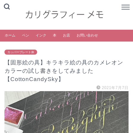
ホーム
ペン
インク
本
お店
お問い合わせ
カッパープレート体
【固形絵の具】キラキラ絵の具のカメレオン
カラーの試し書きをしてみました
【CottonCandySky】
2021年7月7日