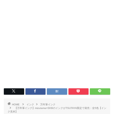
HOME
インク
万年筆インク
【万年筆インク】mizutama×SKBのインクがTSUTAYA限定で発売：全5色【イン
ク見本】