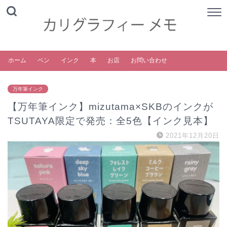
ホーム
ペン
インク
本
お店
お問い合わせ
万年筆インク
【万年筆インク】mizutama×SKBのインクが
TSUTAYA限定で発売：全5色【インク見本】
2021年12月20日