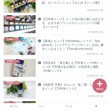
販、オンラインショップまとめ【リンク集】
2020年8月12日
おすすめ
ホーム
【万年筆インク】インク沼の初心者にお伝えす
る、おすすめブランドのインクシリーズ3選
【メーカー】
2021年8月29日
ペン
万年筆インク
【新色レビュー】Friendshipシリーズ「Sea
glass &」(シーグラス アンパサンド）を試し書
インク
きしてみました！【Tono&Lims×moe】
2020年7月29日
本
万年筆インク
【色見本】『青を愉しむ万年筆インク6色セッ
トつき 万年筆のある毎日』の色見本と感想
【付録インク】
2022年12月11日
万年筆インク
【色彩雫 月夜】ヨルシカ「藍二乗」に登場す
るインク【万年筆インク】
MENU
2021年2月17日
つけペン
【お気に入り】愛用のカリグラフィー用品【お
ホーム
ペン
インク
本
すすめの道具】