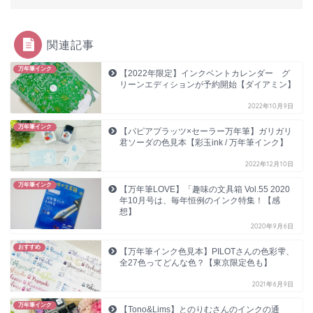
関連記事
万年筆インク
【2022年限定】インクベントカレンダー グ
リーンエディションが予約開始【ダイアミン】
2022年10月9日
万年筆インク
【パピアプラッツ×セーラー万年筆】ガリガリ
君ソーダの色見本【彩玉ink / 万年筆インク】
2022年12月10日
万年筆インク
【万年筆LOVE】「趣味の文具箱 Vol.55 2020
年10月号は、毎年恒例のインク特集！【感
想】
2020年9月6日
おすすめ
【万年筆インク色見本】PILOTさんの色彩雫、
全27色ってどんな色？【東京限定色も】
2021年6月9日
万年筆インク
【Tono&Lims】とのりむさんのインクの通