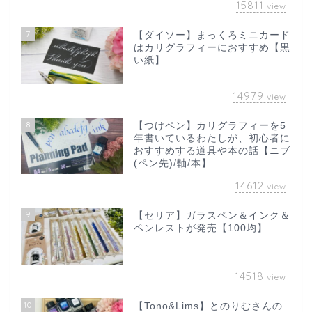
15811
view
7
【ダイソー】まっくろミニカード
はカリグラフィーにおすすめ【黒
い紙】
14979
view
8
【つけペン】カリグラフィーを5
年書いているわたしが、初心者に
おすすめする道具や本の話【ニブ
(ペン先)/軸/本】
14612
view
9
【セリア】ガラスペン＆インク＆
ペンレストが発売【100均】
14518
view
10
【Tono&Lims】とのりむさんの