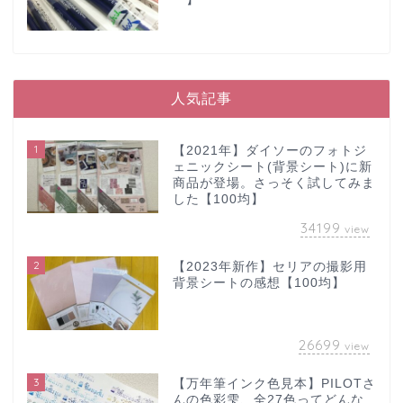
人気記事
1
【2021年】ダイソーのフォトジ
ェニックシート(背景シート)に新
商品が登場。さっそく試してみま
した【100均】
34199
view
2
【2023年新作】セリアの撮影用
背景シートの感想【100均】
26699
view
3
【万年筆インク色見本】PILOTさ
んの色彩雫、全27色ってどんな