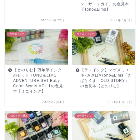
ン・ザ・スカイ」の色見本
【Tono&Lims】
2022年3月25日
2022年2月9日
万年筆インク
ラメ入りインク
【とのりむ】万年筆インク
【ラメインク】マヅメミユ
のセット TONO＆LIMS
キ×おさば×Tono&Lims「さ
ADVENTURE SET Baby
ばとくま OLD STORY」
Color Sweet VOL.1の色見
の色見本【とのりむ】
本【ミニインク】
2022年2月4日
2021年11月17日
お店/ネット通販
万年筆インク