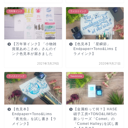
万年筆インク
ラメ入りインク
【万年筆インク】「小物雑
【色見本】「星瞬節」
貨屋あめこさめ」さんのイ
Endpaper×Tono&Lims【
ンク色見本が届きました
ラメインク】
2021年3月29日
2020年9月21日
ラメ入りインク
Tono＆Lims
【色見本】
【金属粉って何？】HASE
Endpaper×Tono&Lims
硝子工房×TONO&LIMSの
「夜光虫」を試し書き【ラ
新シリーズ「Comet」の
メインク】
「Comet Halley｣を試し書