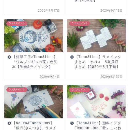
き【色見本】
2020年9月17日
2020年9月12日
ラメ入りインク
ラメ入りインク
【哲磋工房×Tono&Lims】
【Tono&Lims】ラメインク
「ワルプルギスの夜」色見
まとめ その３ &取扱店
本【蛍光&ラメインク】
まとめ【2020年8月下旬】
2020年9月4日
2020年8月30日
ラメ入りインク
ラメ入りインク
【helico&Tono&Lims】
【Tono&Lims】顔料インク
「銀月(ぎんつき)」ラメイ
Fixation Line「希」こいね