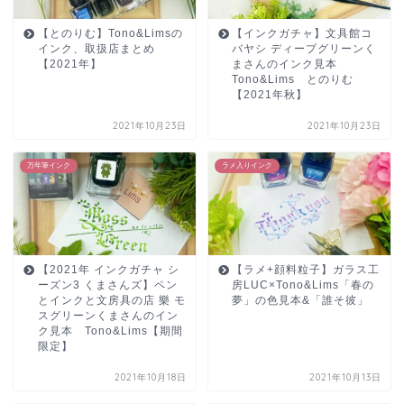
【とのりむ】Tono&Limsの
【インクガチャ】文具館コ
インク、取扱店まとめ
バヤシ ディープグリーンく
【2021年】
まさんのインク見本
Tono&Lims とのりむ
【2021年秋】
2021年10月23日
2021年10月23日
万年筆インク
ラメ入りインク
【2021年 インクガチャ シ
【ラメ+顔料粒子】ガラス工
ーズン3 くまさんズ】ペン
房LUC×Tono&Lims「春の
とインクと文房具の店 樂 モ
夢」の色見本&「誰そ彼」
スグリーンくまさんのイン
ク見本 Tono&Lims【期間
限定】
2021年10月18日
2021年10月13日