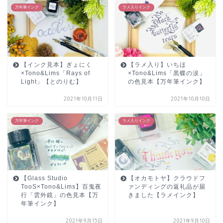
万年筆インク
ラメ入りインク
【インク見本】ぎょにく
【ラメ入り】いちほ
×Tono&Lims「Rays of
×Tono&Lims「黒蝶の涙」
Light」【とのりむ】
の色見本【万年筆インク】
2021年10月11日
2021年10月10日
万年筆インク
ラメ入りインク
【Glass Studio
【オカモトヤ】クラウドフ
TooS×Tono&Lims】百鬼夜
ァンディングの返礼品が届
行「雲外鏡」の色見本【万
きました【ラメインク】
年筆インク】
2021年9月15日
2021年9月10日