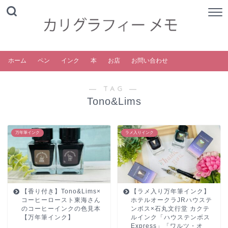
ホーム
ペン
インク
本
お店
お問い合わせ
― TAG ―
Tono&Lims
万年筆インク
ラメ入りインク
【香り付き】Tono&Lims×
【ラメ入り万年筆インク】
コーヒーロースト東海さん
ホテルオークラJRハウステ
のコーヒーインクの色見本
ンボス×石丸文行堂 カクテ
【万年筆インク】
ルインク「ハウステンボス
Express」「ワルツ・オ