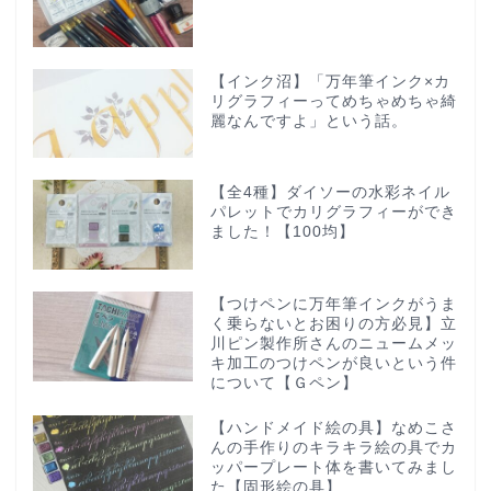
【インク沼】「万年筆インク×カ
リグラフィーってめちゃめちゃ綺
麗なんですよ」という話。
【全4種】ダイソーの水彩ネイル
パレットでカリグラフィーができ
ました！【100均】
【つけペンに万年筆インクがうま
く乗らないとお困りの方必見】立
川ピン製作所さんのニュームメッ
キ加工のつけペンが良いという件
について【Ｇペン】
【ハンドメイド絵の具】なめこさ
んの手作りのキラキラ絵の具でカ
ッパープレート体を書いてみまし
た【固形絵の具】