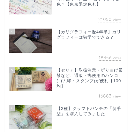
色？【東京限定色も】
21050
view
4
【カリグラフィー歴4年半】カリ
グラフィーは独学でできる？
18456
view
5
【セリア】取扱注意・折り曲げ厳
禁など、通販・郵便用のハンコ
(ゴム印・スタンプ)が便利【100
均】
16883
view
6
【2種】クラフトパンチの「切手
型」を購入してみました