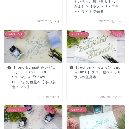
をいろんな紙で書き比べて
みました【ラメ入り・ブラ
ックライトで光る】
2021年3月29日
2021年2月25日
万年筆インク
ラメ入りインク
【Tono＆Lims新色レビュ
【bechori(べちょり)×Tono
ー】「BLANKET OF
＆Lims 】クロム酸ベチョリ
SNOW」＆「Snow
ウムの色見本
Flake」の色見本【冬の灰
色インク】
2021年2月2日
2021年1月21日
ラメ入りインク
万年筆インク