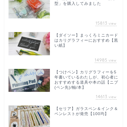
型」を購入してみました
15813
view
7
【ダイソー】まっくろミニカード
はカリグラフィーにおすすめ【黒
い紙】
14985
view
8
【つけペン】カリグラフィーを5
年書いているわたしが、初心者に
おすすめする道具や本の話【ニブ
(ペン先)/軸/本】
14613
view
9
【セリア】ガラスペン＆インク＆
ペンレストが発売【100均】