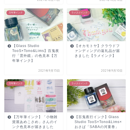
万年筆インク
ラメ入りインク
【Glass Studio
【オカモトヤ】クラウドフ
TooS×Tono&Lims】百鬼夜
ァンディングの返礼品が届
行「雲外鏡」の色見本【万
きました【ラメインク】
年筆インク】
2021年9月15日
2021年9月10日
万年筆インク
ラメ入りインク
【万年筆インク】「小物雑
【百鬼夜行インク】Glass
貨屋あめこさめ」さんのイ
Studio TooS×Tono&Lims×
ンク色見本が届きました
おさば「SABAの河童巻」