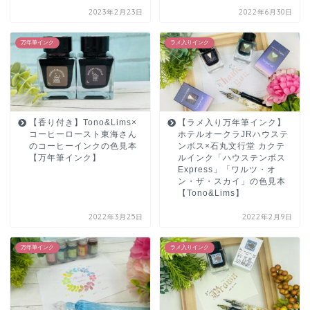
2023年2月23日
2022年6月30日
万年筆インク
ラメ入りインク
【香り付き】Tono&Lims×
【ラメ入り万年筆インク】
コーヒーロースト東海さん
ホテルオークラJRハウステ
のコーヒーインクの色見本
ンボス×石丸文行堂 カクテ
【万年筆インク】
ルインク「ハウステンボス
Express」「ワルツ・オ
ン・ザ・スカイ」の色見本
【Tono&Lims】
2022年3月25日
2022年2月9日
万年筆インク
ラメ入りインク