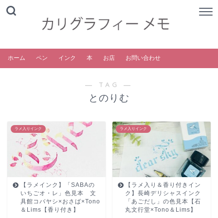
ホーム
ペン
インク
本
お店
お問い合わせ
― TAG ―
とのりむ
ラメ入りインク
ラメ入りインク
【ラメインク】「SABAの
【ラメ入り＆香り付きイン
いちごオ・レ」色見本 文
ク】長崎デリシャスインク
具館コバヤシ×おさば×Tono
「あごだし」の色見本【石
＆Lims【香り付き】
丸文行堂×Tono＆Lims】