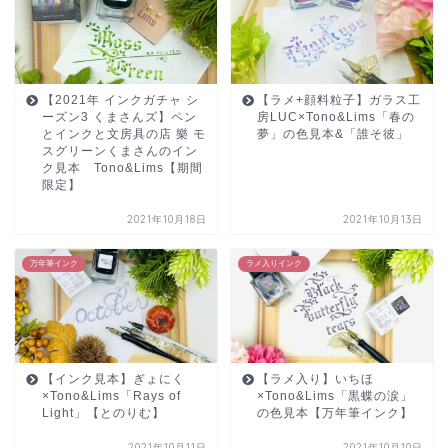
【2021年 インクガチャ シ
【ラメ+顔料粒子】ガラス工
ーズン3 くまさんズ】ペン
房LUC×Tono&Lims「春の
とインクと文房具の店 樂 モ
夢」の色見本&「誰そ彼」
スグリーンくまさんのイン
ク見本 Tono&Lims【期間
限定】
2021年10月18日
2021年10月13日
万年筆インク
ラメ入りインク
【インク見本】ぎょにく
【ラメ入り】いちほ
×Tono&Lims「Rays of
×Tono&Lims「黒蝶の涙」
Light」【とのりむ】
の色見本【万年筆インク】
2021年10月11日
2021年10月10日