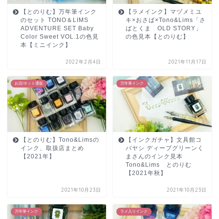
【とのりむ】万年筆インク
【ラメインク】マヅメミユ
のセット TONO＆LIMS
キ×おさば×Tono&Lims「さ
ADVENTURE SET Baby
ばとくま OLD STORY」
Color Sweet VOL.1の色見
の色見本【とのりむ】
本【ミニインク】
2022年2月4日
2021年11月17日
お店/ネット通販
万年筆インク
【とのりむ】Tono&Limsの
【インクガチャ】文具館コ
インク、取扱店まとめ
バヤシ ディープグリーンく
【2021年】
まさんのインク見本
Tono&Lims とのりむ
【2021年秋】
2021年10月23日
2021年10月23日
万年筆インク
ラメ入りインク