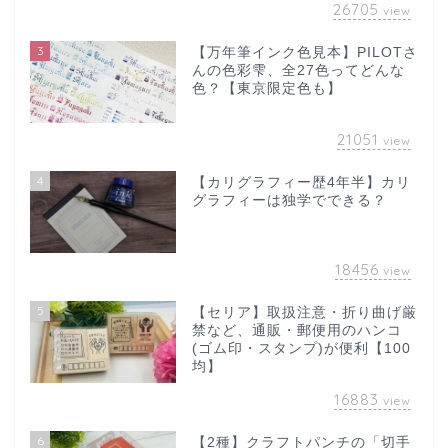
26705
view
3
【万年筆インク色見本】PILOTさ
んの色彩雫、全27色ってどんな
色？【東京限定色も】
21051
view
4
【カリグラフィー歴4年半】カリ
グラフィーは独学でできる？
18456
view
5
【セリア】取扱注意・折り曲げ厳
禁など、通販・郵便用のハンコ
(ゴム印・スタンプ)が便利【100
均】
16883
view
6
【2種】クラフトパンチの「切手