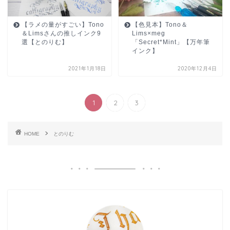
【ラメの量がすごい】Tono
【色見本】Tono＆
＆Limsさんの推しインク9
Lims×meg
選【とのりむ】
「Secret*Mint」【万年筆
インク】
2021年1月18日
2020年12月4日
1
2
3
HOME
とのりむ