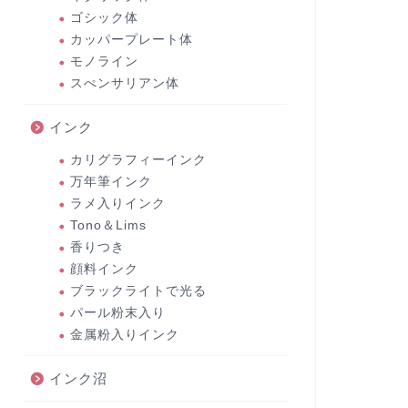
ゴシック体
カッパープレート体
モノライン
スぺンサリアン体
インク
カリグラフィーインク
万年筆インク
ラメ入りインク
Tono＆Lims
香りつき
顔料インク
ブラックライトで光る
パール粉末入り
金属粉入りインク
インク沼