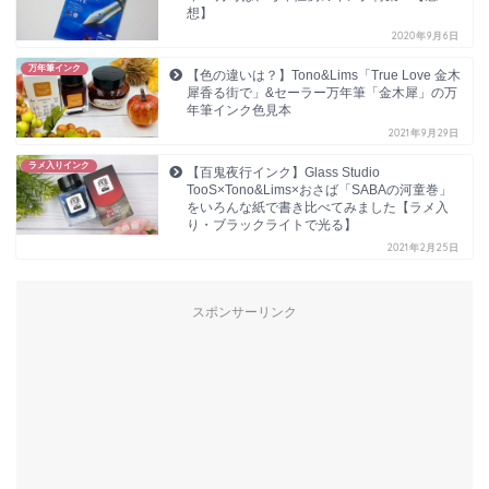
想】
2020年9月6日
万年筆インク
【色の違いは？】Tono&Lims「True Love 金木
犀香る街で」&セーラー万年筆「金木犀」の万
年筆インク色見本
2021年9月29日
ラメ入りインク
【百鬼夜行インク】Glass Studio
TooS×Tono&Lims×おさば「SABAの河童巻」
をいろんな紙で書き比べてみました【ラメ入
り・ブラックライトで光る】
2021年2月25日
スポンサーリンク