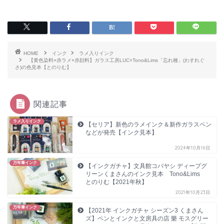
HOME
インク
ラメ入りインク
【黄色染料×赤ラメ×赤顔料】ガラス工房LUC×Tono&Lims「忘れ種」(わすれぐ
さ)の色見本【とのりむ】
関連記事
ラメ入りインク
【セリア】新色のラメインク＆新作ガラスペン
などが発売【インク見本】
2024年10月16日
万年筆インク
【インクガチャ】文具館コバヤシ ディープグ
リーンくまさんのインク見本 Tono&Lims
とのりむ【2021年秋】
2021年10月23日
万年筆インク
【2021年 インクガチャ シーズン3 くまさん
ズ】ペンとインクと文房具の店 樂 モスグリー