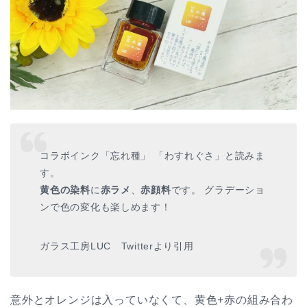
コラボインク「
忘れ種
」 「わすれぐさ」と読みま
す。
黄色の染料
に
赤ラメ
、
赤顔料
です。 グラデーショ
ンで色の変化も楽しめます！
ガラス工房LUC Twitterより引用
意外とオレンジは入っていなくて、黄色+赤の組み合わ