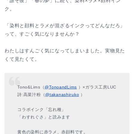
「誰そ彼」「春の夢」に続く、染料×ラメ×顔料イン
ク。
「染料と顔料とラメが混ざるインクってどんなだろ」
って、すごく気になりませんか？
わたしはすんごく気になってしまいました。実物見た
くて見たくて。
Tono&Lims（
@TonoandLims
）×ガラス工房LUC
詩:高菜汁粉（
@takanashiruko
）
コラボインク「忘れ種」
「わすれぐさ」と読みます
黄色の染料に赤ラメ、赤顔料です。