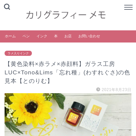
ホーム
ペン
インク
本
お店
お問い合わせ
ラメ入りインク
【黄色染料×赤ラメ×赤顔料】ガラス工房
LUC×Tono&Lims「忘れ種」(わすれぐさ)の色
見本【とのりむ】
2021年8月23日