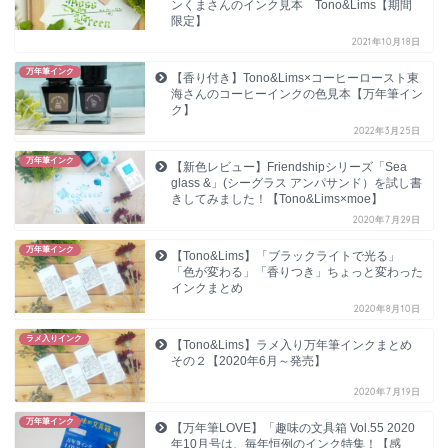
ンくまさんのインク見本 Tono&Lims【期間
限定】
2021年10月18日
万年筆インク
【香り付き】Tono&Lims×コーヒーロースト東
海さんのコーヒーインクの色見本【万年筆イン
ク】
2022年3月25日
万年筆インク
【新色レビュー】Friendshipシリーズ「Sea
glass &」(シーグラス アンパサンド）を試し書
きしてみました！【Tono&Lims×moe】
2020年7月29日
万年筆インク
【Tono&Lims】「ブラックライトで光る」
「色が変わる」「香りつき」ちょっと変わった
インクまとめ
2020年8月10日
ラメ入りインク
【Tono&Lims】ラメ入り万年筆インクまとめ
その２【2020年6月～発売】
2020年7月19日
万年筆インク
【万年筆LOVE】「趣味の文具箱 Vol.55 2020
年10月号は、毎年恒例のインク特集！【感