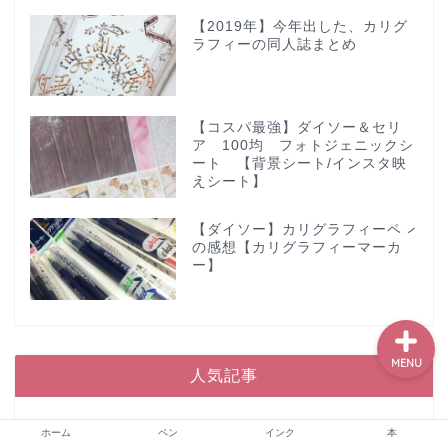
【2019年】今年出した、カリグ
ラフィーの同人誌まとめ
ホーム
【コスパ最強】ダイソー＆セリ
ペン
ア 100均 フォトジェニックシ
ート 【背景シート/インスタ映
えシート】
インク
【ダイソー】カリグラフィーペン
本
の感想【カリグラフィーマーカ
ー】
MENU
人気記事
1
【2021年】ダイソーのフォトジ
ホーム
ペン
インク
本