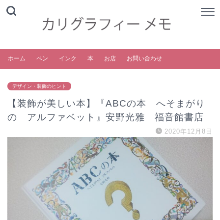
ホーム
ペン
インク
本
お店
お問い合わせ
デザイン・装飾のヒント
【装飾が美しい本】『ABCの本 へそまがり
の アルファベット』安野光雅 福音館書店
2020年12月8日