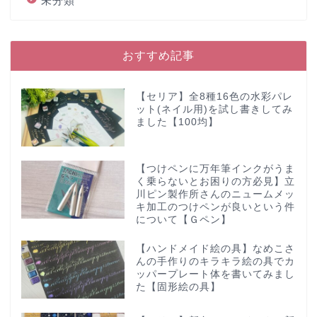
未分類
おすすめ記事
【セリア】全8種16色の水彩パレ
ット(ネイル用)を試し書きしてみ
ました【100均】
【つけペンに万年筆インクがうま
く乗らないとお困りの方必見】立
川ピン製作所さんのニュームメッ
キ加工のつけペンが良いという件
について【Ｇペン】
【ハンドメイド絵の具】なめこさ
んの手作りのキラキラ絵の具でカ
ッパープレート体を書いてみまし
た【固形絵の具】