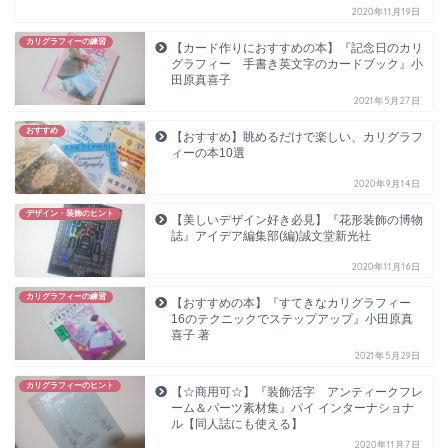
2020年11月19日
カリグラフィーの練習
【カード作りにおすすめの本】『記念日のカリ
グラフィー 手書き英文字のカードブック』小
田原真喜子
2021年5月27日
おすすめ
【おすすめ】眺めるだけで楽しい、カリグラフ
ィーの本10選
2020年9月14日
デザイン・装飾のヒント
【美しいデザイン好き必見】『花形装飾の博物
誌』アイデア編集部(編)誠文堂新光社
2020年11月16日
カリグラフィーの練習
【おすすめの本】『すてきなカリグラフィー
16のテクニックでステップアップ』小田原真
喜子 著
2021年5月29日
カリグラフィーのヒント
【☆商用可☆】『装飾活字 アンティークフレ
ーム＆パーツ素材集』パイ インターナショナ
ル【同人誌にも使える】
2020年11月7日