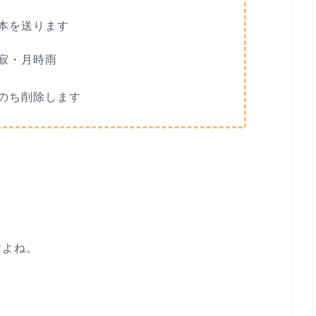
本を送ります
寂・月時雨
のち削除します
すよね。