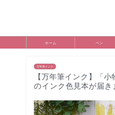
ホーム
ペン
万年筆インク
【万年筆インク】「小
のインク色見本が届き