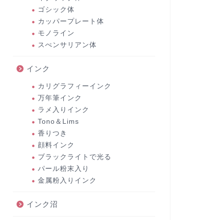
ゴシック体
カッパープレート体
モノライン
スぺンサリアン体
インク
カリグラフィーインク
万年筆インク
ラメ入りインク
Tono＆Lims
香りつき
顔料インク
ブラックライトで光る
パール粉末入り
金属粉入りインク
インク沼