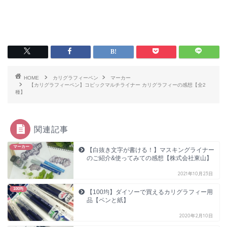
HOME
カリグラフィーペン
マーカー
【カリグラフィーペン】コピックマルチライナー カリグラフィーの感想【全2
種】
関連記事
マーカー
【白抜き文字が書ける！】マスキングライナー
のご紹介&使ってみての感想【株式会社東山】
2021年10月23日
100均
【100均】ダイソーで買えるカリグラフィー用
品【ペンと紙】
2020年2月10日