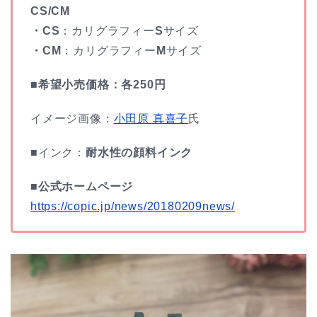
CS/CM
・CS
：カリグラフィー
S
サイズ
・CM
：カリグラフィー
M
サイズ
■希望小売価格：各250円
イメージ画像：
小田原 真喜子
氏
■インク：
耐水性の顔料インク
■公式ホームページ
https://copic.jp/news/20180209news/