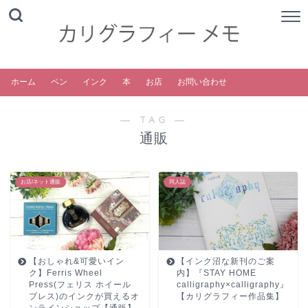
ホーム
ペン
インク
本
お店
お問い合わせ
― TAG ―
通販
お店/ネット通販
同人誌
【おしゃれ&可愛いイン
【インク沼な新刊のご案
ク】Ferris Wheel
内】『STAY HOME
Press(フェリス ホイール
calligraphy×calligraphy』
プレス)のインクが買えるオ
【カリグラフィー作品集】
ンラインショップ【通販】