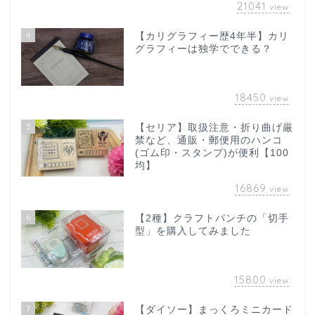
21041
view
4
【カリグラフィー歴4年半】カリ
グラフィーは独学でできる？
18450
view
5
【セリア】取扱注意・折り曲げ厳
禁など、通販・郵便用のハンコ
(ゴム印・スタンプ)が便利【100
均】
16869
view
6
【2種】クラフトパンチの「切手
型」を購入してみました
15800
view
7
【ダイソー】まっくろミニカード