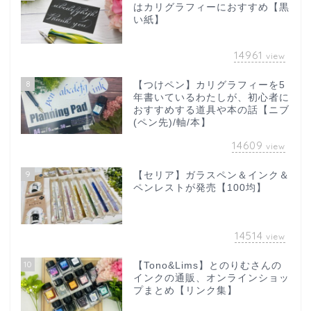
はカリグラフィーにおすすめ【黒
い紙】
14961
view
8
【つけペン】カリグラフィーを5
年書いているわたしが、初心者に
おすすめする道具や本の話【ニブ
(ペン先)/軸/本】
14609
view
9
【セリア】ガラスペン＆インク＆
ペンレストが発売【100均】
14514
view
10
【Tono&Lims】とのりむさんの
インクの通販、オンラインショッ
プまとめ【リンク集】