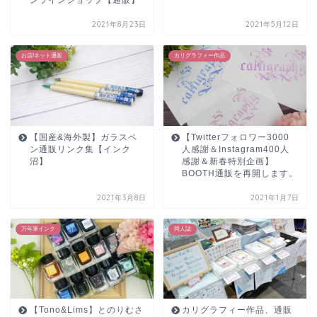
2021年8月23日
2021年5月12日
お店/ネット通販
カリグラフィー作品
【国産&海外製】ガラスペ
【Twitterフォロワー3000
ン通販リンク集【インク
人感謝＆Instagram400人
沼】
感謝＆新春特別企画】
BOOTH通販を再開します。
2021年3月8日
2021年1月7日
万年筆インク
同人誌
【Tono&Lims】とのりむさ
カリグラフィー作品、通販