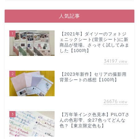
人気記事
1
【2021年】ダイソーのフォトジ
ェニックシート(背景シート)に新
商品が登場。さっそく試してみま
した【100均】
34197
view
2
【2023年新作】セリアの撮影用
背景シートの感想【100均】
26676
view
3
【万年筆インク色見本】PILOTさ
んの色彩雫、全27色ってどんな
色？【東京限定色も】