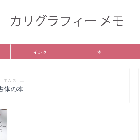
インク
本
 TAG ―
書体の本