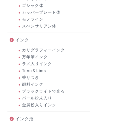
ゴシック体
カッパープレート体
モノライン
スぺンサリアン体
インク
カリグラフィーインク
万年筆インク
ラメ入りインク
Tono＆Lims
香りつき
顔料インク
ブラックライトで光る
パール粉末入り
金属粉入りインク
インク沼