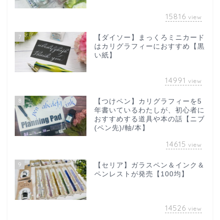
15816
view
7
【ダイソー】まっくろミニカード
はカリグラフィーにおすすめ【黒
い紙】
14991
view
8
【つけペン】カリグラフィーを5
年書いているわたしが、初心者に
おすすめする道具や本の話【ニブ
(ペン先)/軸/本】
14615
view
9
【セリア】ガラスペン＆インク＆
ペンレストが発売【100均】
14526
view