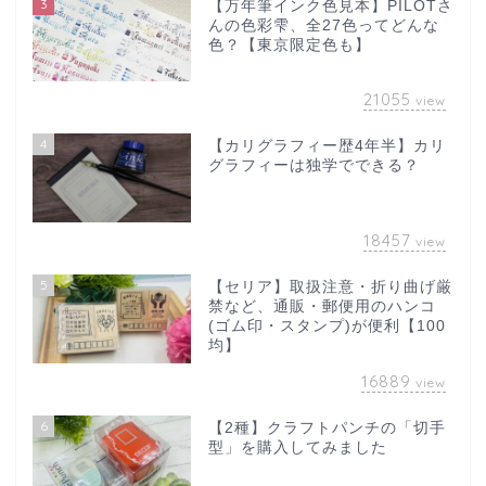
3
【万年筆インク色見本】PILOTさ
んの色彩雫、全27色ってどんな
色？【東京限定色も】
21055
view
4
【カリグラフィー歴4年半】カリ
グラフィーは独学でできる？
18457
view
5
【セリア】取扱注意・折り曲げ厳
禁など、通販・郵便用のハンコ
(ゴム印・スタンプ)が便利【100
均】
16889
view
6
【2種】クラフトパンチの「切手
型」を購入してみました