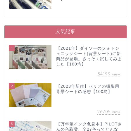
人気記事
1
【2021年】ダイソーのフォトジ
ェニックシート(背景シート)に新
商品が登場。さっそく試してみま
した【100均】
34199
view
2
【2023年新作】セリアの撮影用
背景シートの感想【100均】
26705
view
3
【万年筆インク色見本】PILOTさ
んの色彩雫、全27色ってどんな