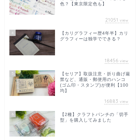
色？【東京限定色も】
21051
view
4
【カリグラフィー歴4年半】カリ
グラフィーは独学でできる？
18456
view
5
【セリア】取扱注意・折り曲げ厳
禁など、通販・郵便用のハンコ
(ゴム印・スタンプ)が便利【100
均】
16883
view
6
【2種】クラフトパンチの「切手
型」を購入してみました