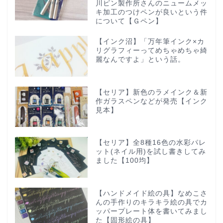
川ピン製作所さんのニュームメッ
キ加工のつけペンが良いという件
について【Ｇペン】
【インク沼】「万年筆インク×カ
リグラフィーってめちゃめちゃ綺
麗なんですよ」という話。
【セリア】新色のラメインク＆新
作ガラスペンなどが発売【インク
見本】
【セリア】全8種16色の水彩パレ
ット(ネイル用)を試し書きしてみ
ました【100均】
【ハンドメイド絵の具】なめこさ
んの手作りのキラキラ絵の具でカ
ッパープレート体を書いてみまし
た【固形絵の具】