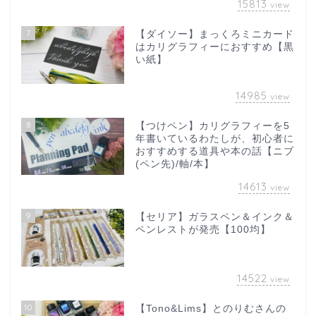
15813
view
7
【ダイソー】まっくろミニカード
はカリグラフィーにおすすめ【黒
い紙】
14985
view
8
【つけペン】カリグラフィーを5
年書いているわたしが、初心者に
おすすめする道具や本の話【ニブ
(ペン先)/軸/本】
14613
view
9
【セリア】ガラスペン＆インク＆
ペンレストが発売【100均】
14522
view
10
【Tono&Lims】とのりむさんの