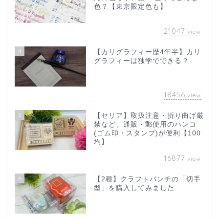
色？【東京限定色も】
21047
view
4
【カリグラフィー歴4年半】カリ
グラフィーは独学でできる？
18456
view
5
【セリア】取扱注意・折り曲げ厳
禁など、通販・郵便用のハンコ
(ゴム印・スタンプ)が便利【100
均】
16877
view
6
【2種】クラフトパンチの「切手
型」を購入してみました