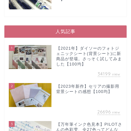
人気記事
1
【2021年】ダイソーのフォトジ
ェニックシート(背景シート)に新
商品が登場。さっそく試してみま
した【100均】
34199
view
2
【2023年新作】セリアの撮影用
背景シートの感想【100均】
26696
view
3
【万年筆インク色見本】PILOTさ
んの色彩雫、全27色ってどんな