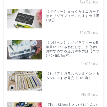
15806
view
7
【ダイソー】まっくろミニカード
はカリグラフィーにおすすめ【黒
い紙】
14978
view
8
【つけペン】カリグラフィーを5
年書いているわたしが、初心者に
おすすめする道具や本の話【ニブ
(ペン先)/軸/本】
14611
view
9
【セリア】ガラスペン＆インク＆
ペンレストが発売【100均】
14518
view
10
【Tono&Lims】とのりむさんの