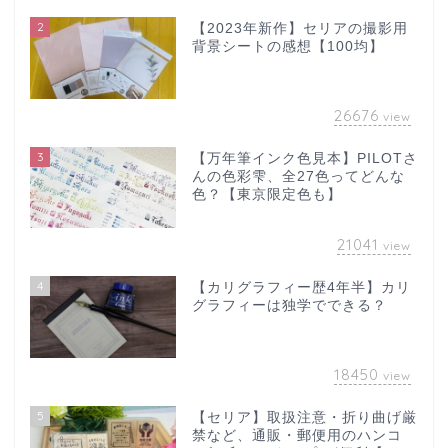
2
【2023年新作】セリアの撮影用
背景シートの感想【100均】
26676
view
3
【万年筆インク色見本】PILOTさ
んの色彩雫、全27色ってどんな
色？【東京限定色も】
21041
view
4
【カリグラフィー歴4年半】カリ
グラフィーは独学でできる？
18450
view
5
【セリア】取扱注意・折り曲げ厳
禁など、通販・郵便用のハンコ