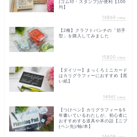
(ゴム印・スタンプ)が便利【100
均】
16869
view
6
【2種】クラフトパンチの「切手
型」を購入してみました
15800
view
7
【ダイソー】まっくろミニカード
はカリグラフィーにおすすめ【黒
い紙】
14961
view
8
【つけペン】カリグラフィーを5
年書いているわたしが、初心者に
おすすめする道具や本の話【ニブ
(ペン先)/軸/本】
14609
view