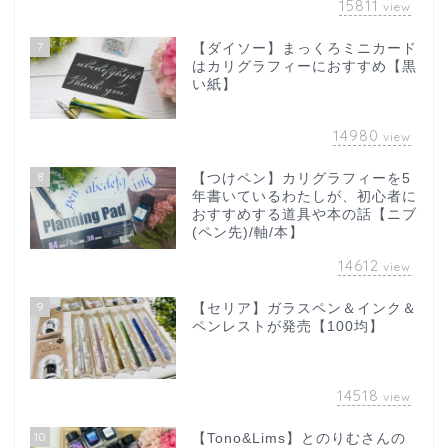
15811
view
7
【ダイソー】まっくろミニカード
はカリグラフィーにおすすめ【黒
い紙】
14980
view
8
【つけペン】カリグラフィーを5
年書いているわたしが、初心者に
おすすめする道具や本の話【ニブ
(ペン先)/軸/本】
14612
view
9
【セリア】ガラスペン＆インク＆
ペンレストが発売【100均】
14518
view
10
【Tono&Lims】とのりむさんの