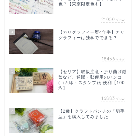
色？【東京限定色も】
21050
view
4
【カリグラフィー歴4年半】カリ
グラフィーは独学でできる？
18456
view
5
【セリア】取扱注意・折り曲げ厳
禁など、通販・郵便用のハンコ
(ゴム印・スタンプ)が便利【100
均】
16883
view
6
【2種】クラフトパンチの「切手
型」を購入してみました