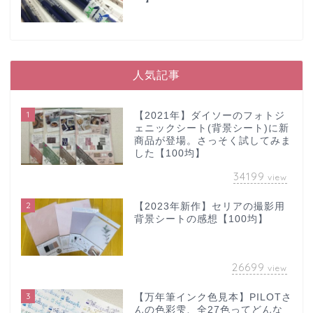
人気記事
1
【2021年】ダイソーのフォトジ
ェニックシート(背景シート)に新
商品が登場。さっそく試してみま
した【100均】
34199
view
2
【2023年新作】セリアの撮影用
背景シートの感想【100均】
26699
view
3
【万年筆インク色見本】PILOTさ
んの色彩雫、全27色ってどんな