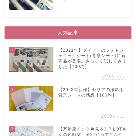
人気記事
1
【2021年】ダイソーのフォトジ
ェニックシート(背景シート)に新
商品が登場。さっそく試してみま
した【100均】
34199
view
2
【2023年新作】セリアの撮影用
背景シートの感想【100均】
26696
view
3
【万年筆インク色見本】PILOTさ
んの色彩雫、全27色ってどんな