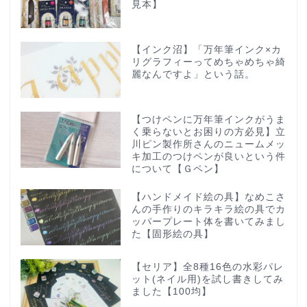
見本】
【インク沼】「万年筆インク×カ
リグラフィーってめちゃめちゃ綺
麗なんですよ」という話。
【つけペンに万年筆インクがうま
く乗らないとお困りの方必見】立
川ピン製作所さんのニュームメッ
キ加工のつけペンが良いという件
について【Ｇペン】
【ハンドメイド絵の具】なめこさ
んの手作りのキラキラ絵の具でカ
ッパープレート体を書いてみまし
た【固形絵の具】
【セリア】全8種16色の水彩パレ
ット(ネイル用)を試し書きしてみ
ました【100均】