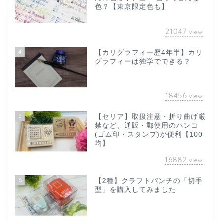
色？【東京限定色も】
21047
view
4
【カリグラフィー歴4年半】カリ
グラフィーは独学でできる？
18456
view
5
【セリア】取扱注意・折り曲げ厳
禁など、通販・郵便用のハンコ
(ゴム印・スタンプ)が便利【100
均】
16882
view
6
【2種】クラフトパンチの「切手
型」を購入してみました