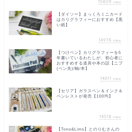
15809
view
7
【ダイソー】まっくろミニカード
はカリグラフィーにおすすめ【黒
い紙】
14978
view
8
【つけペン】カリグラフィーを5
年書いているわたしが、初心者に
おすすめする道具や本の話【ニブ
(ペン先)/軸/本】
14611
view
9
【セリア】ガラスペン＆インク＆
ペンレストが発売【100均】
14518
view
10
【Tono&Lims】とのりむさんの