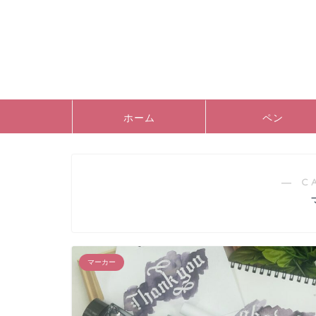
ホーム
ペン
― C
マーカー