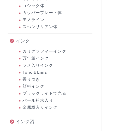
ゴシック体
カッパープレート体
モノライン
スぺンサリアン体
インク
カリグラフィーインク
万年筆インク
ラメ入りインク
Tono＆Lims
香りつき
顔料インク
ブラックライトで光る
パール粉末入り
金属粉入りインク
インク沼