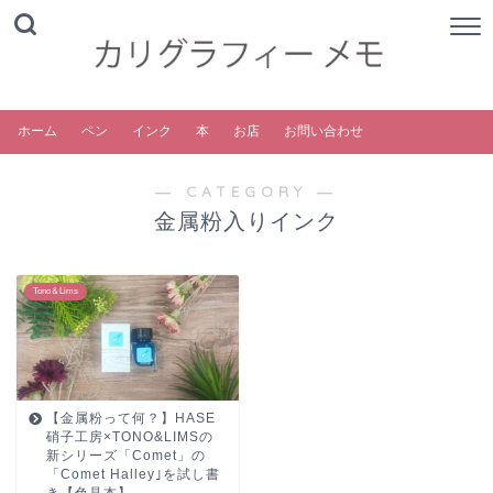
ホーム
ペン
インク
本
お店
お問い合わせ
― CATEGORY ―
金属粉入りインク
Tono＆Lims
【金属粉って何？】HASE
硝子工房×TONO&LIMSの
新シリーズ「Comet」の
「Comet Halley｣を試し書
き【色見本】