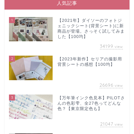
人気記事
1
【2021年】ダイソーのフォトジ
ェニックシート(背景シート)に新
商品が登場。さっそく試してみま
した【100均】
34199
view
2
【2023年新作】セリアの撮影用
背景シートの感想【100均】
26696
view
3
【万年筆インク色見本】PILOTさ
んの色彩雫、全27色ってどんな
色？【東京限定色も】
21047
view