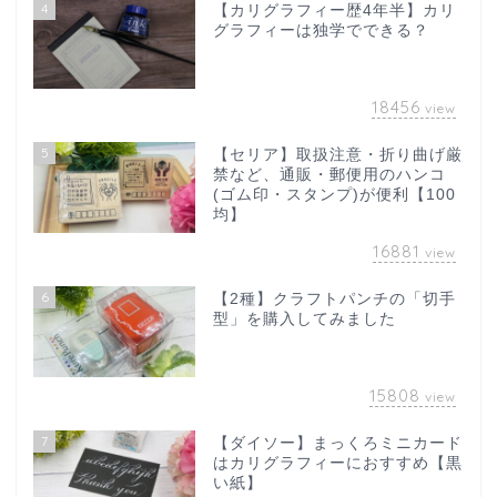
4
【カリグラフィー歴4年半】カリ
グラフィーは独学でできる？
18456
view
5
【セリア】取扱注意・折り曲げ厳
禁など、通販・郵便用のハンコ
(ゴム印・スタンプ)が便利【100
均】
16881
view
6
【2種】クラフトパンチの「切手
型」を購入してみました
15808
view
7
【ダイソー】まっくろミニカード
はカリグラフィーにおすすめ【黒
い紙】