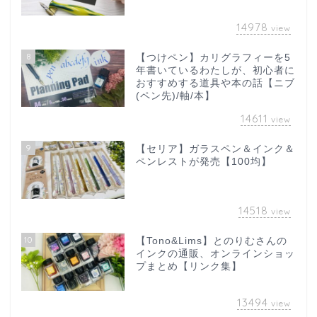
14978
view
8
【つけペン】カリグラフィーを5
年書いているわたしが、初心者に
おすすめする道具や本の話【ニブ
(ペン先)/軸/本】
14611
view
9
【セリア】ガラスペン＆インク＆
ペンレストが発売【100均】
14518
view
10
【Tono&Lims】とのりむさんの
インクの通販、オンラインショッ
プまとめ【リンク集】
13494
view