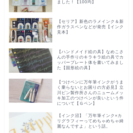
ました！【100均】
【セリア】新色のラメインク＆新
作ガラスペンなどが発売【インク
見本】
【ハンドメイド絵の具】なめこさ
んの手作りのキラキラ絵の具でカ
ッパープレート体を書いてみまし
た【固形絵の具】
【つけペンに万年筆インクがうま
く乗らないとお困りの方必見】立
川ピン製作所さんのニュームメッ
キ加工のつけペンが良いという件
について【Ｇペン】
【インク沼】「万年筆インク×カ
リグラフィーってめちゃめちゃ綺
麗なんですよ」という話。