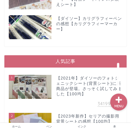
えシート】
【ダイソー】カリグラフィーペン
ホーム
の感想【カリグラフィーマーカ
ー】
ペン
インク
人気記事
本
1
【2021年】ダイソーのフォトジ
ェニックシート(背景シート)に新
商品が登場。さっそく試してみま
した【100均】
34199
view
MENU
2
【2023年新作】セリアの撮影用
背景シートの感想【100均】
ホーム
ペン
インク
本