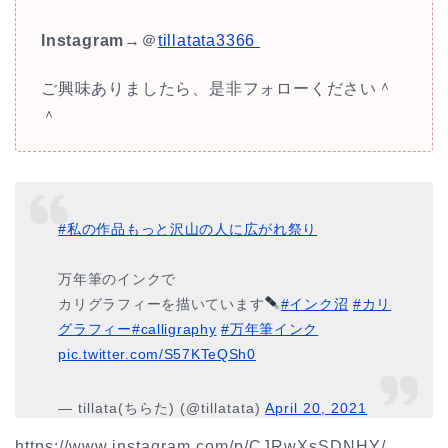
Instagram
→＠
tillatata3366
ご興味ありましたら、是非フォローください＾
＾
#私の作品もっと沢山の人に広がれ祭り
万年筆のインクで
カリグラフィーを描いています
#インク沼
#カリ
グラフィー
#calligraphy
#万年筆インク
pic.twitter.com/S57KTeQSh0
— tillata(ちらた) (@tillatata)
April 20, 2021
https://www.instagram.com/p/CJRwXsSDNHY/