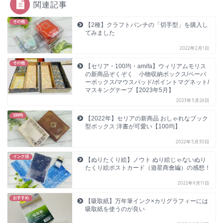
関連記事
その他
【2種】クラフトパンチの「切手型」を購入し
てみました
2022年2月1日
その他
【セリア・100均・amifa】ウィリアムモリス
の新商品ぞくぞく 小物収納ボックス/ペーパ
ーボックス/マウスパッド/ポイントマグネット/
マスキングテープ【2023年5月】
2023年5月26日
100均
【2022年】セリアの新商品 おしゃれなブック
型ボックス 洋書が可愛い【100均】
2022年5月30日
インク沼
【ぬりたくり絵】ノウト ぬり絵じゃないぬり
たくり絵ポストカード（遊星商會編）の感想！
2022年9月11日
おすすめ
【吸取紙】万年筆インク×カリグラフィーには
吸取紙を使うのが良い