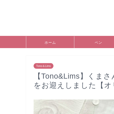
ホーム
ペン
Tono＆Lims
【Tono&Lims】く
をお迎えしました【オ