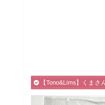
【Tono&Lims】くま