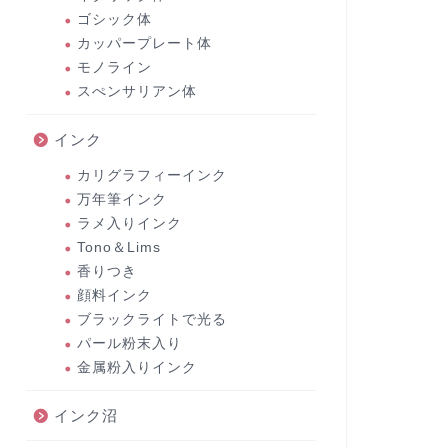
ゴシック体
カッパープレート体
モノライン
スぺンサリアン体
インク
カリグラフィーインク
万年筆インク
ラメ入りインク
Tono＆Lims
香りつき
顔料インク
ブラックライトで光る
パール粉末入り
金属粉入りインク
インク沼