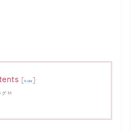
tents
[
]
hide
ッグ M