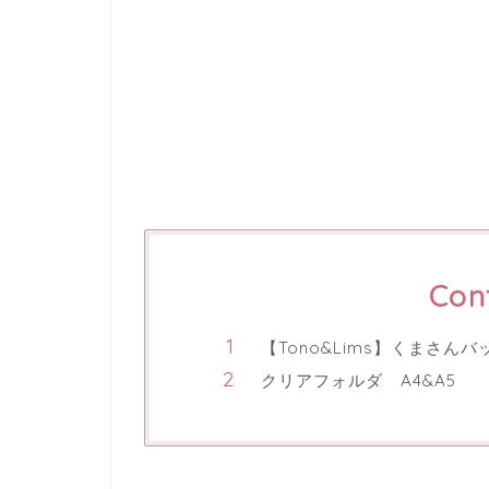
Con
【Tono&Lims】くまさんバ
クリアフォルダ A4&A5