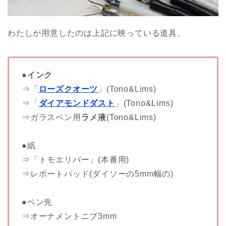
わたしが用意したのは上記に映っている道具。
●インク
⇒「
ローズクオーツ
」(Tono&Lims)
⇒「
ダイアモンドダスト
」(Tono&Lims)
⇒ガラスペン用
ラメ液
(Tono&Lims)
●紙
⇒「トモエリバー」(本番用)
⇒レポートパッド(ダイソーの5mm幅の)
●ペン先
⇒オーナメントニブ3mm