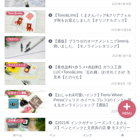
2021年1月18日
Tono＆Lims
【Tono&Lims】くまさんバッグ&クリアフォル
ダ秋をお迎えしました【オリジナルグッズ】
ホーム
2021年10月8日
つけペン
【通販】ブラウゼのオーナメントニブ3mmを
ペン
買いました。【モノラインレタリング】
2021年1月11日
インク
ラメ入りインク
【黄色染料×赤ラメ×赤顔料】ガラス工房
LUC×Tono&Lims「忘れ種」(わすれぐさ)の色
本
見本【とのりむ】
2021年8月23日
お店/ネット通販
【おしゃれ&可愛いインク】Ferris Wheel
Press(フェリス ホイール プレス)のインクが買
えるオンラインショップ【通販】
2021年8月23日
MENU
万年筆インク
【2021年 インクガチャ シーズン3 くまさん
ズ】ペンとインクと文房具の店 樂 モスグリー
ンくまさんのインク見本 Tono&Lims【期間
ホーム
ペン
インク
本
限定】