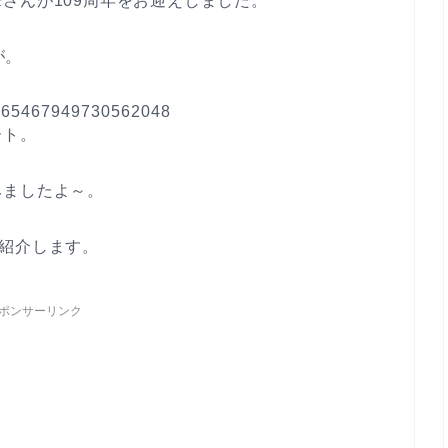
さんが109周年をお迎えしました。
が。
s/1265467949730562048
ート。
みましたよ～。
紹介します。
ポンサーリンク