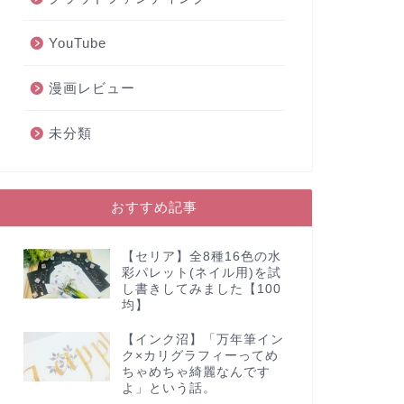
YouTube
漫画レビュー
未分類
おすすめ記事
【セリア】全8種16色の水
彩パレット(ネイル用)を試
し書きしてみました【100
均】
【インク沼】「万年筆イン
ク×カリグラフィーってめ
ちゃめちゃ綺麗なんです
よ」という話。