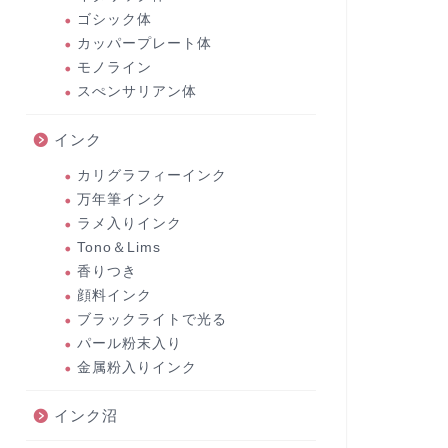
ゴシック体
カッパープレート体
モノライン
スぺンサリアン体
インク
カリグラフィーインク
万年筆インク
ラメ入りインク
Tono＆Lims
香りつき
顔料インク
ブラックライトで光る
パール粉末入り
金属粉入りインク
インク沼