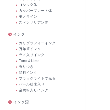
ゴシック体
カッパープレート体
モノライン
スぺンサリアン体
インク
カリグラフィーインク
万年筆インク
ラメ入りインク
Tono＆Lims
香りつき
顔料インク
ブラックライトで光る
パール粉末入り
金属粉入りインク
インク沼