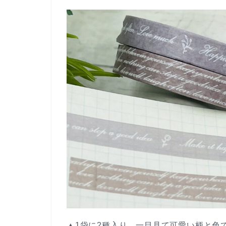
▲1袋に2種入り。一目見て可愛い柄と色