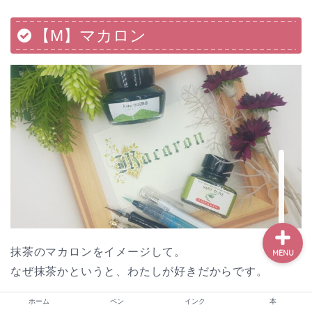
【M】マカロン
ホーム
ペン
インク
本
抹茶のマカロンをイメージして。
MENU
なぜ抹茶かというと、わたしが好きだからです。
ホーム
ペン
インク
本