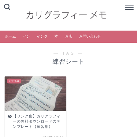
ホーム
ペン
インク
本
お店
お問い合わせ
― TAG ―
練習シート
おすすめ
【リンク集】カリグラフィ
ーの無料ダウンロードのテ
ンプレート【練習用】