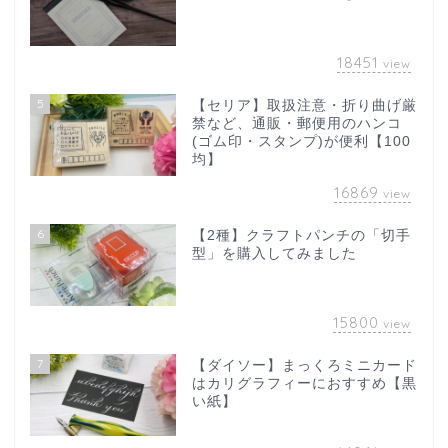
18451
view
5
【セリア】取扱注意・折り曲げ厳
禁など、通販・郵便用のハンコ
(ゴム印・スタンプ)が便利【100
均】
16869
view
6
【2種】クラフトパンチの「切手
型」を購入してみました
15800
view
7
【ダイソー】まっくろミニカード
はカリグラフィーにおすすめ【黒
い紙】