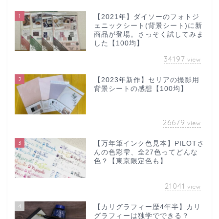
1
【2021年】ダイソーのフォトジ
ェニックシート(背景シート)に新
商品が登場。さっそく試してみま
した【100均】
34197
view
2
【2023年新作】セリアの撮影用
背景シートの感想【100均】
26679
view
3
【万年筆インク色見本】PILOTさ
んの色彩雫、全27色ってどんな
色？【東京限定色も】
21041
view
4
【カリグラフィー歴4年半】カリ
グラフィーは独学でできる？