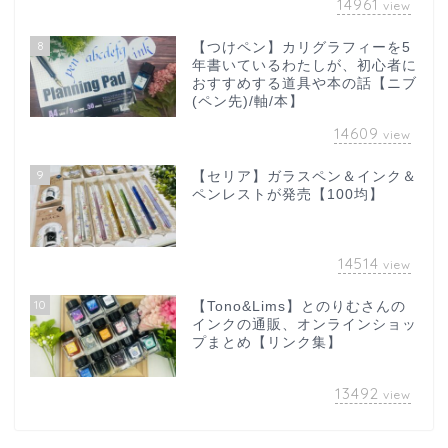
14961
view
8
【つけペン】カリグラフィーを5
年書いているわたしが、初心者に
おすすめする道具や本の話【ニブ
(ペン先)/軸/本】
14609
view
9
【セリア】ガラスペン＆インク＆
ペンレストが発売【100均】
14514
view
10
【Tono&Lims】とのりむさんの
インクの通販、オンラインショッ
プまとめ【リンク集】
13492
view