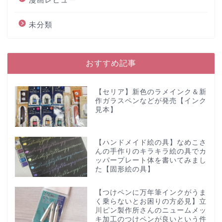
未分類
おすすめ記事
【セリア】新色のラメインク＆新
作ガラスペンなどが発売【インク
見本】
【ハンドメイド絵の具】なめこさ
んの手作りのキラキラ絵の具でカ
ッパープレート体を書いてみまし
た【固形絵の具】
【つけペンに万年筆インクがうま
く乗らないとお困りの方必見】立
川ピン製作所さんのニュームメッ
キ加工のつけペンが良いという件