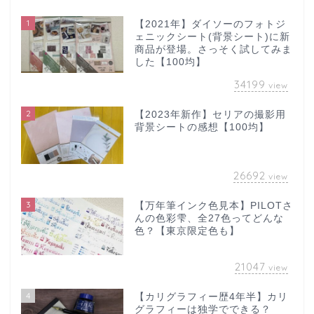
1
【2021年】ダイソーのフォトジ
ェニックシート(背景シート)に新
商品が登場。さっそく試してみま
した【100均】
34199
view
2
【2023年新作】セリアの撮影用
背景シートの感想【100均】
26692
view
3
【万年筆インク色見本】PILOTさ
んの色彩雫、全27色ってどんな
色？【東京限定色も】
21047
view
4
【カリグラフィー歴4年半】カリ
グラフィーは独学でできる？