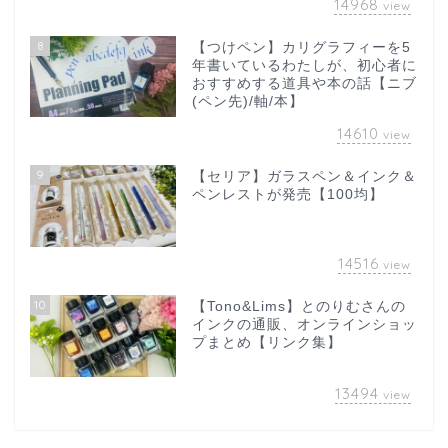
14968
view
8
【つけペン】カリグラフィーを5
年書いているわたしが、初心者に
おすすめする道具や本の話【ニブ
(ペン先)/軸/本】
14610
view
9
【セリア】ガラスペン＆インク＆
ペンレストが発売【100均】
14516
view
10
【Tono&Lims】とのりむさんの
インクの通販、オンラインショッ
プまとめ【リンク集】
13494
view