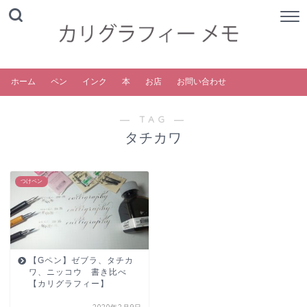
ホーム
ペン
インク
本
お店
お問い合わせ
― TAG ―
タチカワ
つけペン
【Gペン】ゼブラ、タチカ
ワ、ニッコウ 書き比べ
【カリグラフィー】