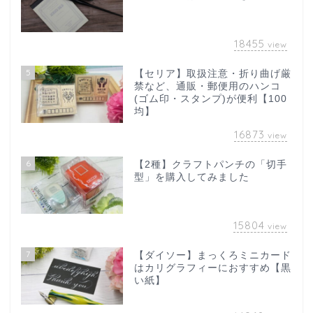
18455
view
5
【セリア】取扱注意・折り曲げ厳
禁など、通販・郵便用のハンコ
(ゴム印・スタンプ)が便利【100
均】
16873
view
6
【2種】クラフトパンチの「切手
型」を購入してみました
15804
view
7
【ダイソー】まっくろミニカード
はカリグラフィーにおすすめ【黒
い紙】