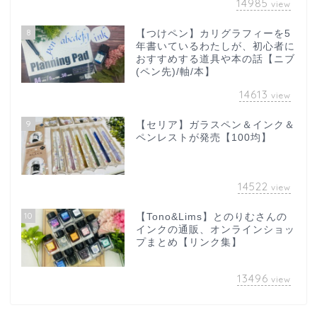
14985
view
8
【つけペン】カリグラフィーを5
年書いているわたしが、初心者に
おすすめする道具や本の話【ニブ
(ペン先)/軸/本】
14613
view
9
【セリア】ガラスペン＆インク＆
ペンレストが発売【100均】
14522
view
10
【Tono&Lims】とのりむさんの
インクの通販、オンラインショッ
プまとめ【リンク集】
13496
view