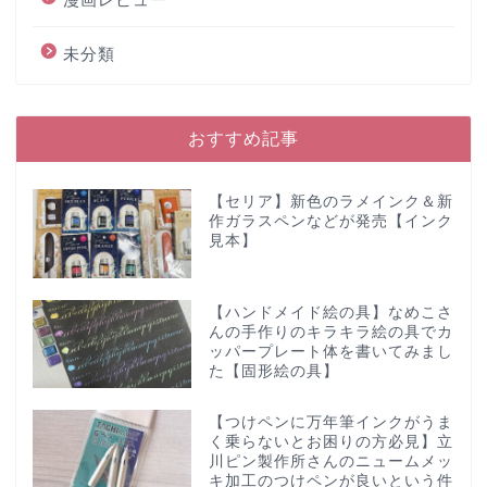
未分類
おすすめ記事
【セリア】新色のラメインク＆新
作ガラスペンなどが発売【インク
見本】
【ハンドメイド絵の具】なめこさ
んの手作りのキラキラ絵の具でカ
ッパープレート体を書いてみまし
た【固形絵の具】
【つけペンに万年筆インクがうま
く乗らないとお困りの方必見】立
川ピン製作所さんのニュームメッ
キ加工のつけペンが良いという件