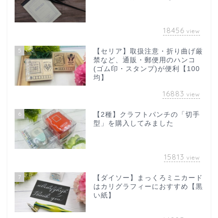
18456
view
5
【セリア】取扱注意・折り曲げ厳
禁など、通販・郵便用のハンコ
(ゴム印・スタンプ)が便利【100
均】
16883
view
6
【2種】クラフトパンチの「切手
型」を購入してみました
15813
view
7
【ダイソー】まっくろミニカード
はカリグラフィーにおすすめ【黒
い紙】