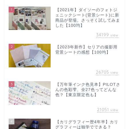
1
【2021年】ダイソーのフォトジ
ェニックシート(背景シート)に新
商品が登場。さっそく試してみま
した【100均】
34199
view
2
【2023年新作】セリアの撮影用
背景シートの感想【100均】
26705
view
3
【万年筆インク色見本】PILOTさ
んの色彩雫、全27色ってどんな
色？【東京限定色も】
21051
view
4
【カリグラフィー歴4年半】カリ
グラフィーは独学でできる？