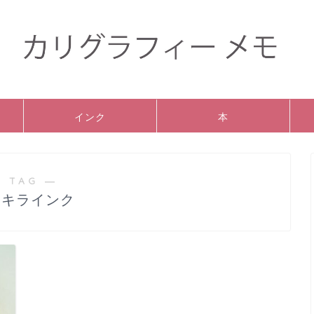
インク
本
 TAG ―
ラキラインク