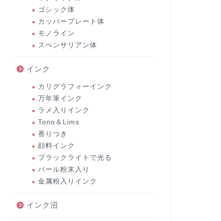
ゴシック体
カッパープレート体
モノライン
スぺンサリアン体
インク
カリグラフィーインク
万年筆インク
ラメ入りインク
Tono＆Lims
香りつき
顔料インク
ブラックライトで光る
パール粉末入り
金属粉入りインク
インク沼