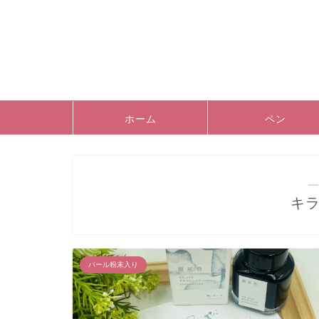
ホーム
ペン
―
キ
パール粉末入り