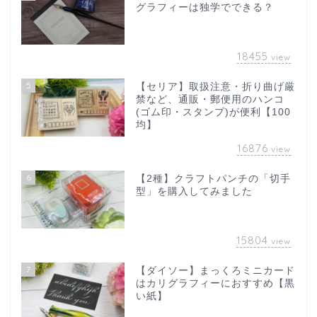
グラフィーは独学でできる？
18455
view
5
【セリア】取扱注意・折り曲げ厳
禁など、通販・郵便用のハンコ
(ゴム印・スタンプ)が便利【100
均】
16876
view
6
【2種】クラフトパンチの「切手
型」を購入してみました
15804
view
7
【ダイソー】まっくろミニカード
はカリグラフィーにおすすめ【黒
い紙】