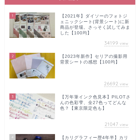
1
【2021年】ダイソーのフォトジ
ェニックシート(背景シート)に新
商品が登場。さっそく試してみま
した【100均】
34199
view
2
【2023年新作】セリアの撮影用
背景シートの感想【100均】
26692
view
3
【万年筆インク色見本】PILOTさ
んの色彩雫、全27色ってどんな
色？【東京限定色も】
21047
view
4
【カリグラフィー歴4年半】カリ