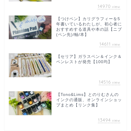
14970
view
8
【つけペン】カリグラフィーを5
年書いているわたしが、初心者に
おすすめする道具や本の話【ニブ
(ペン先)/軸/本】
14611
view
9
【セリア】ガラスペン＆インク＆
ペンレストが発売【100均】
14516
view
10
【Tono&Lims】とのりむさんの
インクの通販、オンラインショッ
プまとめ【リンク集】
13494
view