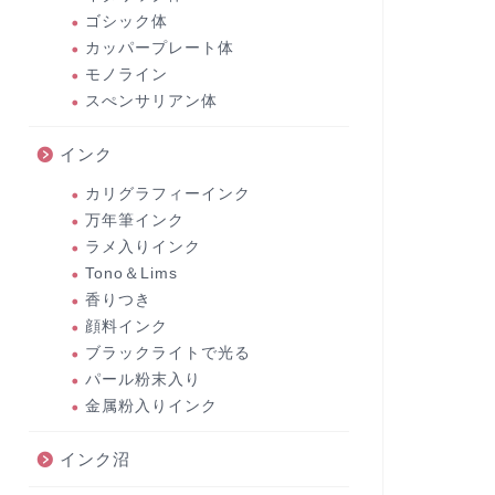
ゴシック体
カッパープレート体
モノライン
スぺンサリアン体
インク
カリグラフィーインク
万年筆インク
ラメ入りインク
Tono＆Lims
香りつき
顔料インク
ブラックライトで光る
パール粉末入り
金属粉入りインク
インク沼