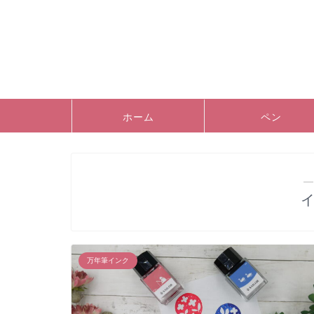
ホーム
ペン
―
万年筆インク