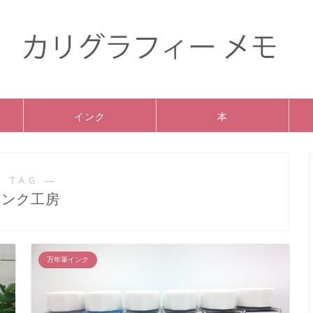
インク
本
 TAG ―
インク工房
万年筆インク