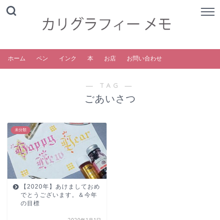
ホーム
ペン
インク
本
お店
お問い合わせ
― TAG ―
ごあいさつ
未分類
【2020年】あけましておめ
でとうございます。＆今年
の目標