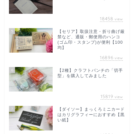
18458
view
5
【セリア】取扱注意・折り曲げ厳
禁など、通販・郵便用のハンコ
(ゴム印・スタンプ)が便利【100
均】
16896
view
6
【2種】クラフトパンチの「切手
型」を購入してみました
15819
view
7
【ダイソー】まっくろミニカード
はカリグラフィーにおすすめ【黒
い紙】