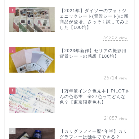
1
【2021年】ダイソーのフォトジ
ェニックシート(背景シート)に新
商品が登場。さっそく試してみま
した【100均】
34202
view
2
【2023年新作】セリアの撮影用
背景シートの感想【100均】
26724
view
3
【万年筆インク色見本】PILOTさ
んの色彩雫、全27色ってどんな
色？【東京限定色も】
21057
view
4
【カリグラフィー歴4年半】カリ
グラフィーは独学でできる？