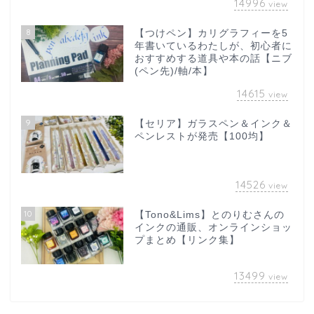
14996
view
8
【つけペン】カリグラフィーを5
年書いているわたしが、初心者に
おすすめする道具や本の話【ニブ
(ペン先)/軸/本】
14615
view
9
【セリア】ガラスペン＆インク＆
ペンレストが発売【100均】
14526
view
10
【Tono&Lims】とのりむさんの
インクの通販、オンラインショッ
プまとめ【リンク集】
13499
view