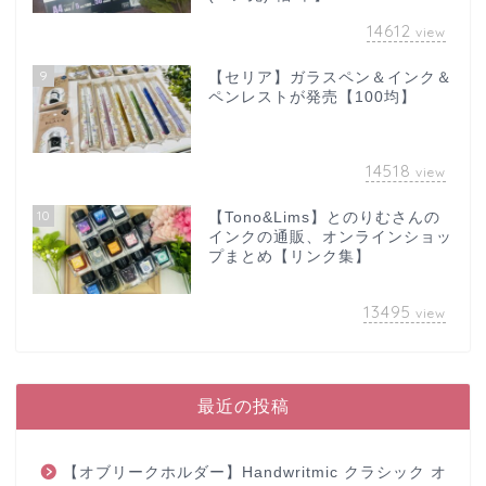
14612
view
9
【セリア】ガラスペン＆インク＆
ペンレストが発売【100均】
14518
view
10
【Tono&Lims】とのりむさんの
インクの通販、オンラインショッ
プまとめ【リンク集】
13495
view
最近の投稿
【オブリークホルダー】Handwritmic クラシック オ