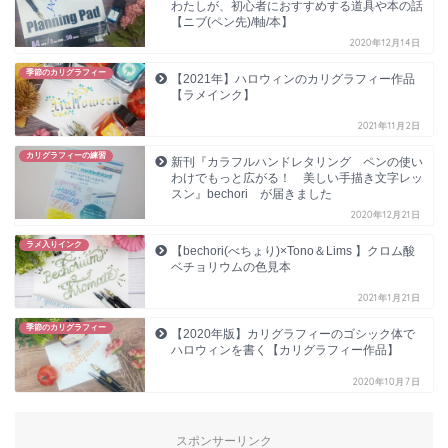
わたしが、初心者におすすめする道具や本の話
【ニブ(ペン先)/軸/本】
2020年12月14日
季節のカリグラフィー
【2021年】ハロウィンのカリグラフィー作品
【ラメインク】
2021年11月2日
カリグラフィーの練習
新刊『カラフルハンドレタリング ペンの使い
わけでもっと広がる！ 美しい手描き文字レッ
スン』bechori が届きました
2020年12月21日
ラメ入りインク
【bechori(べちょり)×Tono＆Lims 】クロム酸
ベチョリウムの色見本
2021年1月21日
季節のカリグラフィー
【2020年版】カリグラフィーのゴシック体で
ハロウィンを書く【カリグラフィー作品】
2020年10月7日
スポンサーリンク