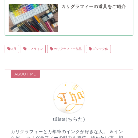
カリグラフィーの道具をご紹介
3月
モノライン
カリグラフィー作品
ゴシック体
ABOUT ME
tillata(ちらた)
カリグラフィーと万年筆のインクが好きな人。 ＆イン
ク沼。 カリグラフィーの魅力を発信。始めたい方、初