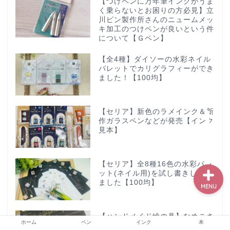
【つけペンに万年筆インクがうま
く乗らないとお困りの方必見】立
川ピン製作所さんのニュームメッ
キ加工のつけペンが良いという件
について【Ｇペン】
ホーム
【全4種】ダイソーの水彩ネイル
パレットでカリグラフィーができ
ペン
ました！【100均】
インク
【セリア】新色のラメインク＆新
作ガラスペンなどが発売【インク
本
見本】
【セリア】全8種16色の水彩パレ
ット(ネイル用)を試し書きしてみ
ました【100均】
MENU
【ハンドメイド絵の具】なめこさ
ホーム
ペン
インク
本
んの手作りのキラキラ絵の具でカ