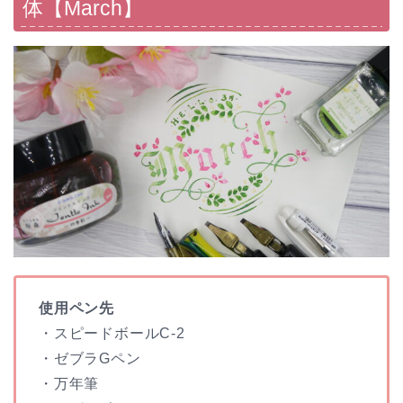
体【March】
使用ペン先
・スピードボールC-2
・ゼブラGペン
・万年筆