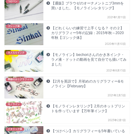
つけペン
【通販】ブラウゼのオーナメントニブ3mmを
買いました。【モノラインレタリング】
2021年1月11日
ゴシック体
【どれくらいの練習で上手くなる？ その２】
カリグラフィー5年の記録：2015年秋～2020
年秋【ゴシック体】
2020年11月10日
ラメ入りインク
【モノライン】bechoriさんのかき氷インク・
ラメ液・ドットの動画を見て自分でも描いてみ
ました
2021年8月15日
季節のカリグラフィー
【2月を英語で】月初めのカリグラフィー&モ
ノライン【February】
2021年2月5日
モノライン
【モノラインレタリング】2月のネットプリン
トを作っています【万年筆インク】
2023年2月1日
イタリック体
【つけペン】カリグラフィーを5年書いている